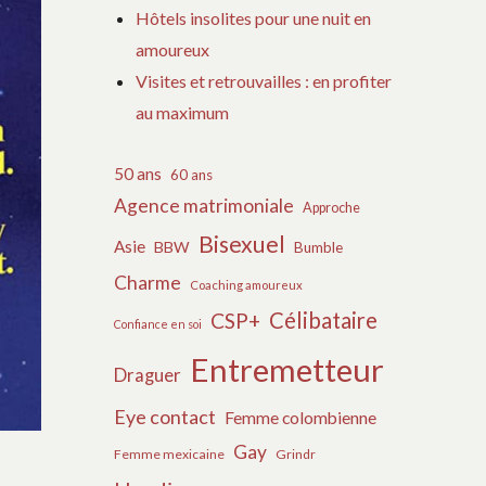
Hôtels insolites pour une nuit en
amoureux
Visites et retrouvailles : en profiter
au maximum
50 ans
60 ans
Agence matrimoniale
Approche
Bisexuel
Asie
BBW
Bumble
Charme
Coaching amoureux
Célibataire
CSP+
Confiance en soi
Entremetteur
Draguer
Eye contact
Femme colombienne
Gay
Femme mexicaine
Grindr