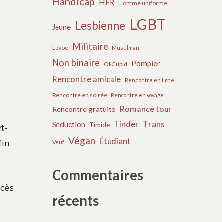
Handicap
HER
Homme uniforme
LGBT
Lesbienne
Jeune
Militaire
Lovoo
Musulman
Non binaire
Pompier
OkCupid
Rencontre amicale
Rencontre en ligne
e
Rencontre en soirée
Rencontre en voyage
Romance tour
Rencontre gratuite
Tinder
Trans
Séduction
Timide
ct-
Végan
Étudiant
fin
Veuf
Commentaires
ccès
récents