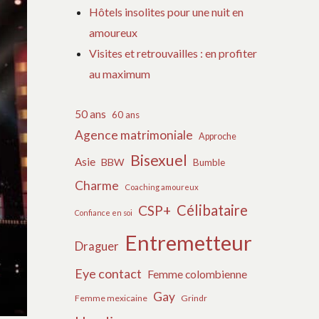
Hôtels insolites pour une nuit en
amoureux
Visites et retrouvailles : en profiter
au maximum
50 ans
60 ans
Agence matrimoniale
Approche
Bisexuel
Asie
BBW
Bumble
Charme
Coaching amoureux
Célibataire
CSP+
Confiance en soi
Entremetteur
Draguer
Eye contact
Femme colombienne
Gay
Femme mexicaine
Grindr