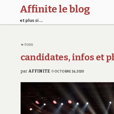
Affinite le blog
et plus si …
TOUS
candidates, infos et p
par
AFFINITE
OCTOBRE 16, 2020