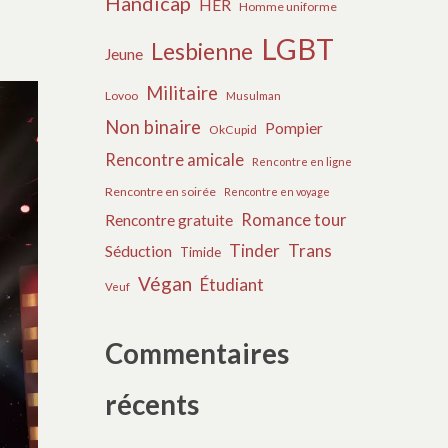
Handicap
HER
Homme uniforme
LGBT
Lesbienne
Jeune
Militaire
Lovoo
Musulman
Non binaire
Pompier
OkCupid
Rencontre amicale
Rencontre en ligne
Rencontre en soirée
Rencontre en voyage
Romance tour
Rencontre gratuite
Tinder
Trans
Séduction
Timide
Végan
Étudiant
Veuf
Commentaires
récents