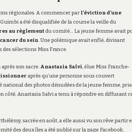
tions régionales. A commencer par
l’éviction d’une
 Guimbi a été disqualifiée de la course la veille du
res au règlement
du comité… La jeune femme avait p
 cancer du sein
. Une polémique avait enflé, divisant
es des sélections Miss France.
 après son sacre.
Anastasia Salvi
, élue Miss Franche-
missionner
après qu’une personne sous couvert
 national des photos dénudées de la jeune femme, pris
n côté, Anastasia Salvi a tenu à répondre en diffusant c
thélémy, sacrée en août, a elle aussi vu son rêve partir 
té des deux îles a été publié sur la page Facebook,