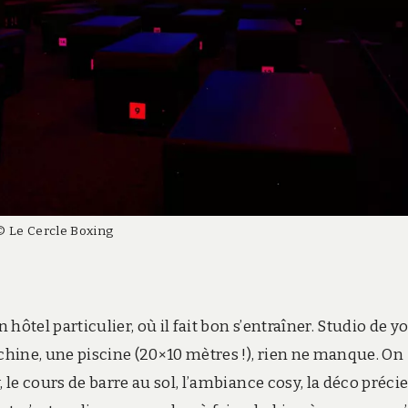
© Le Cercle Boxing
ôtel particulier, où il fait bon s’entraîner. Studio de y
achine, une piscine (20×10 mètres !), rien ne manque. On
 le cours de barre au sol, l’ambiance cosy, la déco préci