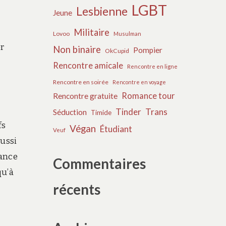
LGBT
Lesbienne
Jeune
Militaire
Lovoo
Musulman
er
Non binaire
Pompier
OkCupid
Rencontre amicale
Rencontre en ligne
Rencontre en soirée
Rencontre en voyage
Romance tour
Rencontre gratuite
Tinder
Trans
Séduction
Timide
fs
Végan
Étudiant
Veuf
aussi
éance
Commentaires
qu’à
récents