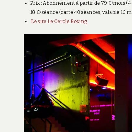
Prix : Abonnement à partir de 79 €/mois (4
18 €/séance (carte 40 séances, valable 16 m
Le site Le Cercle Boxing