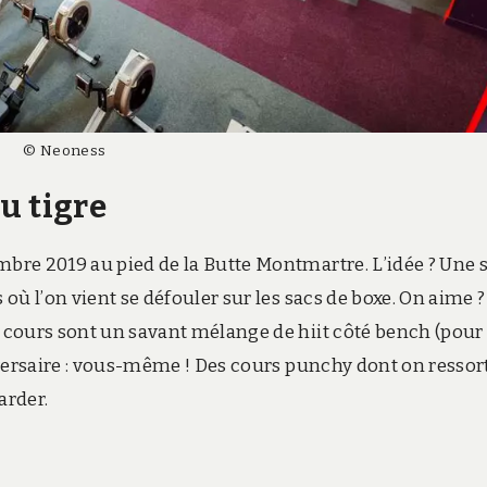
© Neoness
du tigre
mbre 2019 au pied de la Butte Montmartre. L’idée ? Une s
 où l’on vient se défouler sur les sacs de boxe. On aime ?
s cours sont un savant mélange de hiit côté bench (pour 
adversaire : vous-même ! Des cours punchy dont on ressor
arder.