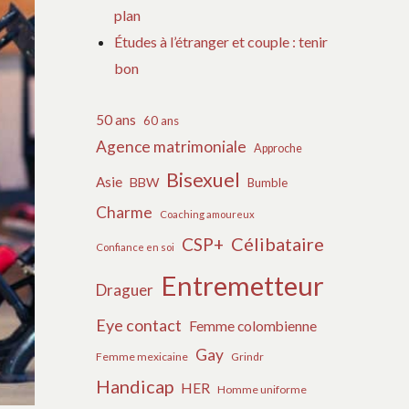
plan
Études à l’étranger et couple : tenir
bon
50 ans
60 ans
Agence matrimoniale
Approche
Bisexuel
Asie
BBW
Bumble
Charme
Coaching amoureux
Célibataire
CSP+
Confiance en soi
Entremetteur
Draguer
Eye contact
Femme colombienne
Gay
Femme mexicaine
Grindr
Handicap
HER
Homme uniforme