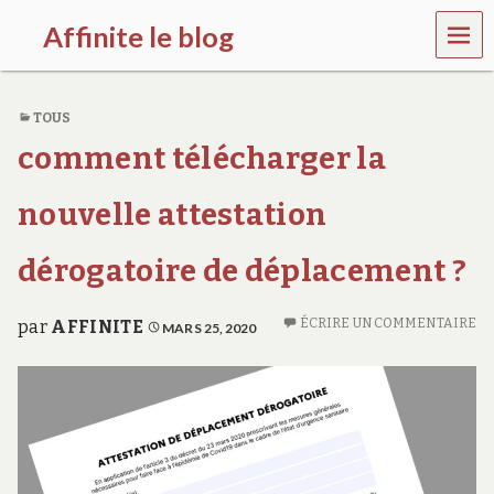
MEN
Affinite le blog
U
e
t
TOUS
p
l
comment télécharger la
u
s
s
nouvelle attestation
i
…
dérogatoire de déplacement ?
ÉCRIRE UN COMMENTAIRE
par
AFFINITE
MARS 25, 2020