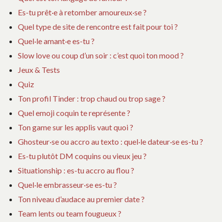
Es-tu prêt·e à retomber amoureux·se ?
Quel type de site de rencontre est fait pour toi ?
Quel·le amant·e es-tu ?
Slow love ou coup d’un soir : c’est quoi ton mood ?
Jeux & Tests
Quiz
Ton profil Tinder : trop chaud ou trop sage ?
Quel emoji coquin te représente ?
Ton game sur les applis vaut quoi ?
Ghosteur·se ou accro au texto : quel·le dateur·se es-tu ?
Es-tu plutôt DM coquins ou vieux jeu ?
Situationship : es-tu accro au flou ?
Quel·le embrasseur·se es-tu ?
Ton niveau d’audace au premier date ?
Team lents ou team fougueux ?