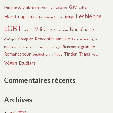
Gay
Femme colombienne
Femme mexicaine
Grindr
Lesbienne
Handicap
HER
Jeune
Homme uniforme
LGBT
Militaire
Non binaire
Lovoo
Musulman
Rencontre amicale
Pompier
OkCupid
Rencontre en ligne
Rencontre gratuite
Rencontre en soirée
Rencontre en voyage
Tinder
Trans
Romance tour
Séduction
Timide
Veuf
Végan
Étudiant
Commentaires récents
Archives
août 2026