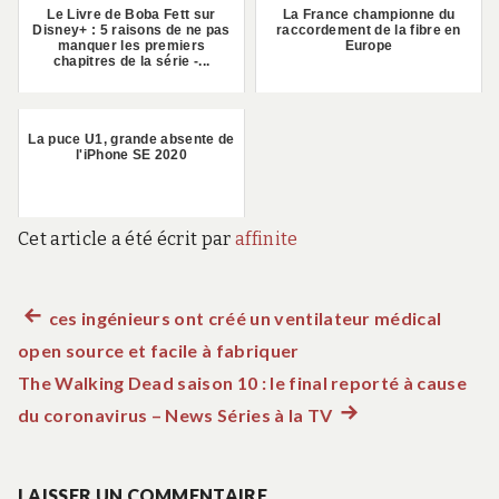
Le Livre de Boba Fett sur
La France championne du
Disney+ : 5 raisons de ne pas
raccordement de la fibre en
manquer les premiers
Europe
chapitres de la série -...
La puce U1, grande absente de
l'iPhone SE 2020
Cet article a été écrit par
affinite
Article
ces ingénieurs ont créé un ventilateur médical
Navigation
open source et facile à fabriquer
précédent :
de
The Walking Dead saison 10 : le final reporté à cause
du coronavirus – News Séries à la TV
Article
l’article
suivant
:
LAISSER UN COMMENTAIRE