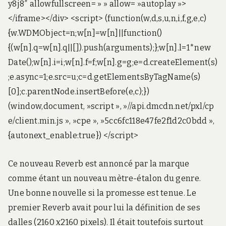
y8j8″ allowfullscreen= » » allow= »autoplay »>
</iframe></div> <script> (function(w,d,s,u,n,i,f,g,e,c)
{w.WDMObject=n;w[n]=w[n]||function()
{(w[n].q=w[n].q||[]).push(arguments);};w[n].l=1*new
Date();w[n].i=i;w[n].f=f;w[n].g=g;e=d.createElement(s)
;e.async=1;e.src=u;c=d.getElementsByTagName(s)
[0];c.parentNode.insertBefore(e,c);})
(window,document, »script », »//api.dmcdn.net/pxl/cp
e/client.min.js », »cpe », »5cc6fc118e47fe2f1d2c0bdd »,
{autonext_enable:true}) </script>
Ce nouveau Reverb est annoncé par la marque
comme étant un nouveau mètre-étalon du genre.
Une bonne nouvelle si la promesse est tenue. Le
premier Reverb avait pour lui la définition de ses
dalles (2160 x2160 pixels). Il était toutefois surtout