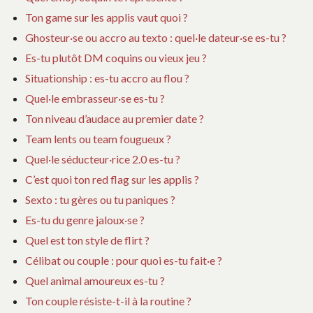
Ton game sur les applis vaut quoi ?
Ghosteur·se ou accro au texto : quel·le dateur·se es-tu ?
Es-tu plutôt DM coquins ou vieux jeu ?
Situationship : es-tu accro au flou ?
Quel·le embrasseur·se es-tu ?
Ton niveau d’audace au premier date ?
Team lents ou team fougueux ?
Quel·le séducteur·rice 2.0 es-tu ?
C’est quoi ton red flag sur les applis ?
Sexto : tu gères ou tu paniques ?
Es-tu du genre jaloux·se ?
Quel est ton style de flirt ?
Célibat ou couple : pour quoi es-tu fait·e ?
Quel animal amoureux es-tu ?
Ton couple résiste-t-il à la routine ?