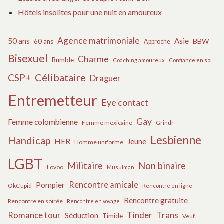
Hôtels insolites pour une nuit en amoureux
Agence matrimoniale
50 ans
Asie
BBW
60 ans
Approche
Bisexuel
Charme
Bumble
Coaching amoureux
Confiance en soi
Célibataire
CSP+
Draguer
Entremetteur
Eye contact
Gay
Femme colombienne
Femme mexicaine
Grindr
Lesbienne
Handicap
HER
Jeune
Homme uniforme
LGBT
Militaire
Non binaire
Lovoo
Musulman
Rencontre amicale
Pompier
OkCupid
Rencontre en ligne
Rencontre gratuite
Rencontre en soirée
Rencontre en voyage
Tinder
Trans
Romance tour
Séduction
Timide
Veuf