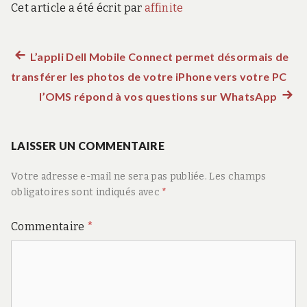
Cet article a été écrit par
affinite
Article
L’appli Dell Mobile Connect permet désormais de
Navigation
transférer les photos de votre iPhone vers votre PC
précédent :
de
l’OMS répond à vos questions sur WhatsApp
Artic
suiva
l’article
:
LAISSER UN COMMENTAIRE
Votre adresse e-mail ne sera pas publiée.
Les champs
obligatoires sont indiqués avec
*
Commentaire
*