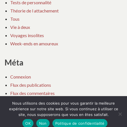
Tests de personnalité
Théorie de l attachement
Tous
Vie à deux
Voyages insolites
Week-ends en amoureux
Méta
Connexion
Flux des publications
Flux des commentaires
Site de WordPress-FR
Nous utilisons des cookies pour vous garantir la meilleure
expérience sur notre site web. Si vous continuez à utiliser ce
site, nous supposerons que vous en êtes satisfait.
OK
Non
Politique de confidentialité
Affinite le blog
Fièrement propulsé par WordPress