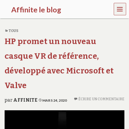
MEN
Affinite le blog
U
e
t
TOUS
p
l
HP promet un nouveau
u
s
s
casque VR de référence,
i
…
développé avec Microsoft et
Valve
ÉCRIRE UN COMMENTAIRE
par
AFFINITE
MARS 24, 2020