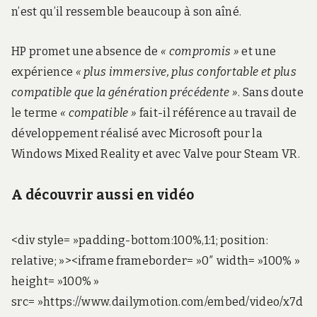
n’est qu’il ressemble beaucoup à son aîné.
HP promet une absence de
« compromis »
et une
expérience
« plus immersive, plus confortable et plus
compatible que la génération précédente »
. Sans doute
le terme
« compatible »
fait-il référence au travail de
développement réalisé avec Microsoft pour la
Windows Mixed Reality et avec Valve pour Steam VR.
A découvrir aussi en vidéo
<div style= »padding-bottom:100%,1:1; position:
relative; »><iframe frameborder= »0″ width= »100% »
height= »100% »
src= »https://www.dailymotion.com/embed/video/x7d