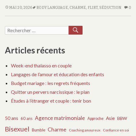
miel
LUNE
AU
MAI 20, 2026
BODY LANGUAGE
,
CHARME
,
FLIRT
,
SÉDUCTION
0
DE
CO
:
MIEL
SU
les
:
LU
RECHERCHER
Recherche
destinati
LES
D
de
pour :
DESTINATIONS
MI
rêve
DE
:
Articles récents
RÊVE
LE
DE
Week-end thalasso en couple
D
Langages de l’amour et éducation des enfants
RÊ
Budget mariage : les regrets fréquents
Quitter un pervers narcissique : le plan
Études à l’étranger et couple : tenir bon
Agence matrimoniale
50 ans
Asie
BBW
60 ans
Approche
Bisexuel
Charme
Bumble
Coaching amoureux
Confiance en soi