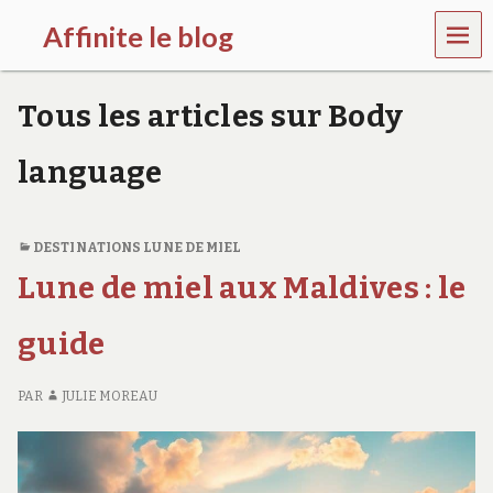
MEN
Affinite le blog
U
e
t
Tous les articles sur Body
p
l
u
language
s
s
i
…
DESTINATIONS LUNE DE MIEL
Lune de miel aux Maldives : le
guide
PAR
JULIE MOREAU