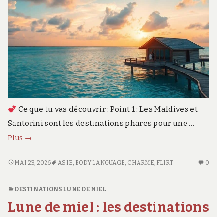
Ce que tu vas découvrir : Point 1 : Les Maldives et
Santorini sont les destinations phares pour une …
Lune
Plus
→
de
miel
LUNE
AU
MAI 23, 2026
ASIE
,
BODY LANGUAGE
,
CHARME
,
FLIRT
0
DE
CO
aux
MIEL
SU
Maldives
DESTINATIONS LUNE DE MIEL
AUX
LU
:
Lune de miel : les destinations
MALDIVES
D
le
:
MI