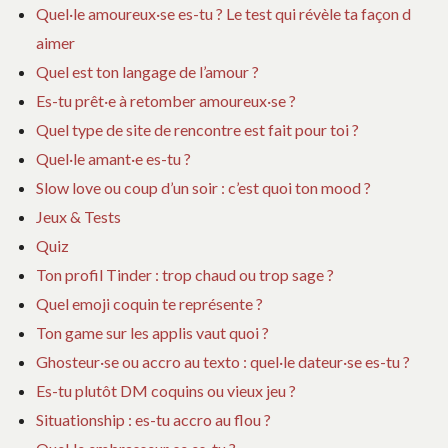
Quel·le amoureux·se es-tu ? Le test qui révèle ta façon d
aimer
Quel est ton langage de l’amour ?
Es-tu prêt·e à retomber amoureux·se ?
Quel type de site de rencontre est fait pour toi ?
Quel·le amant·e es-tu ?
Slow love ou coup d’un soir : c’est quoi ton mood ?
Jeux & Tests
Quiz
Ton profil Tinder : trop chaud ou trop sage ?
Quel emoji coquin te représente ?
Ton game sur les applis vaut quoi ?
Ghosteur·se ou accro au texto : quel·le dateur·se es-tu ?
Es-tu plutôt DM coquins ou vieux jeu ?
Situationship : es-tu accro au flou ?