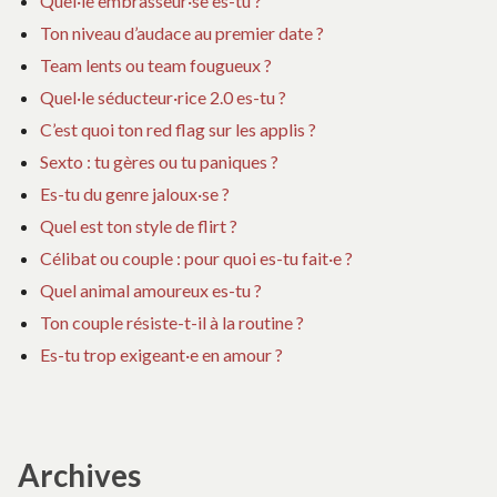
Quel·le embrasseur·se es-tu ?
Ton niveau d’audace au premier date ?
Team lents ou team fougueux ?
Quel·le séducteur·rice 2.0 es-tu ?
C’est quoi ton red flag sur les applis ?
Sexto : tu gères ou tu paniques ?
Es-tu du genre jaloux·se ?
Quel est ton style de flirt ?
Célibat ou couple : pour quoi es-tu fait·e ?
Quel animal amoureux es-tu ?
Ton couple résiste-t-il à la routine ?
Es-tu trop exigeant·e en amour ?
Archives