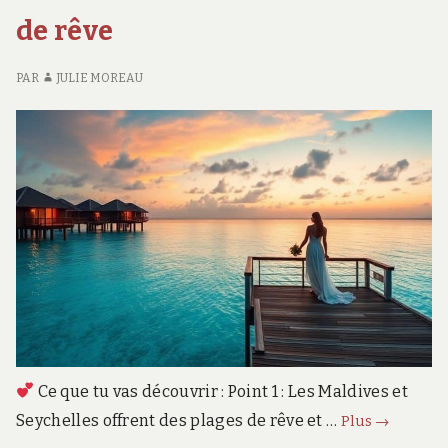
guide
LE
AU
de rêve
GUIDE
MA
:
PAR
JULIE MOREAU
LE
GU
Ce que tu vas découvrir : Point 1 : Les Maldives et
Lune
Seychelles offrent des plages de rêve et …
Plus
→
de