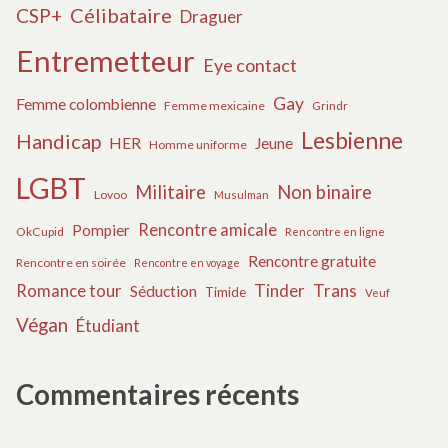
Célibataire
CSP+
Draguer
Entremetteur
Eye contact
Gay
Femme colombienne
Femme mexicaine
Grindr
Lesbienne
Handicap
HER
Jeune
Homme uniforme
LGBT
Militaire
Non binaire
Lovoo
Musulman
Rencontre amicale
Pompier
OkCupid
Rencontre en ligne
Rencontre gratuite
Rencontre en soirée
Rencontre en voyage
Tinder
Trans
Romance tour
Séduction
Timide
Veuf
Végan
Étudiant
Commentaires récents