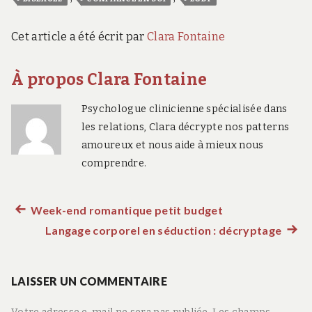
Cet article a été écrit par
Clara Fontaine
À propos Clara Fontaine
Psychologue clinicienne spécialisée dans
les relations, Clara décrypte nos patterns
amoureux et nous aide à mieux nous
comprendre.
Article
Week-end romantique petit budget
Navigation
précédent :
Langage corporel en séduction : décryptage
Artic
de
suiva
:
LAISSER UN COMMENTAIRE
l’article