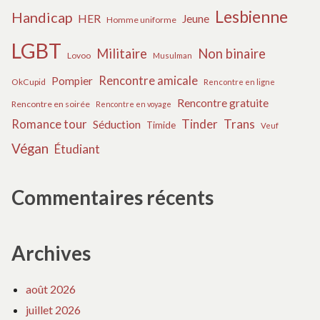
Lesbienne
Handicap
HER
Jeune
Homme uniforme
LGBT
Militaire
Non binaire
Lovoo
Musulman
Rencontre amicale
Pompier
OkCupid
Rencontre en ligne
Rencontre gratuite
Rencontre en soirée
Rencontre en voyage
Tinder
Trans
Romance tour
Séduction
Timide
Veuf
Végan
Étudiant
Commentaires récents
Archives
août 2026
juillet 2026