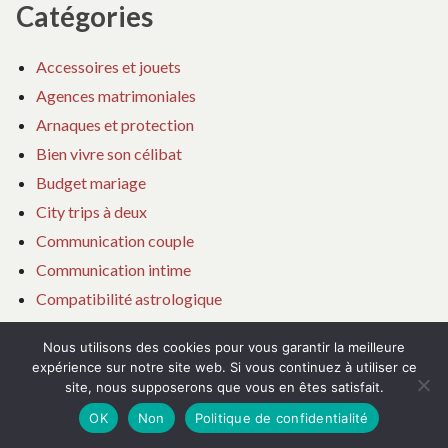
Catégories
Accessoires et jouets
Agences matrimoniales
Arnaques et protection
Bien vivre son célibat
Budget mariage
City trips à deux
Communication couple
Communication intime
Compatibilité astrologique
Confiance en soi
Nous utilisons des cookies pour vous garantir la meilleure
Couple à distance
expérience sur notre site web. Si vous continuez à utiliser ce
Couple et parentalité
site, nous supposerons que vous en êtes satisfait.
Dépendance affective
OK
Non
Politique de confidentialité
Désir et libido