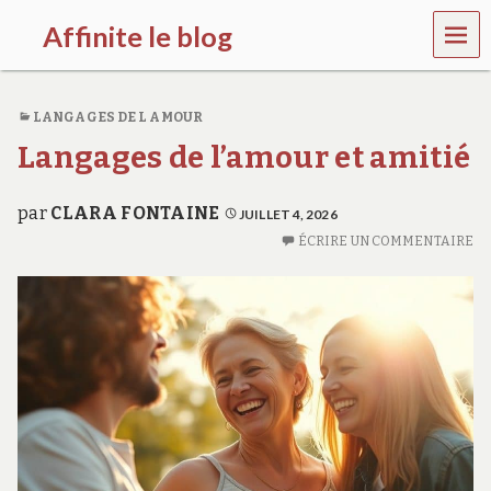
MEN
Affinite le blog
U
e
t
LANGAGES DE L AMOUR
p
l
Langages de l’amour et amitié
u
s
s
par
CLARA FONTAINE
JUILLET 4, 2026
i
ÉCRIRE UN COMMENTAIRE
…