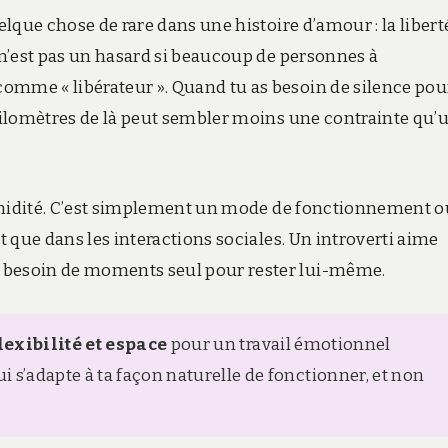
elque chose de rare dans une histoire d’amour : la libert
e n’est pas un hasard si beaucoup de personnes à
omme « libérateur ». Quand tu as besoin de silence pou
 kilomètres de là peut sembler moins une contrainte qu’
 timidité. C’est simplement un mode de fonctionnement o
ôt que dans les interactions sociales. Un introverti aime
a besoin de moments seul pour rester lui-même.
lexibilité et espace
pour un travail émotionnel
 s’adapte à ta façon naturelle de fonctionner, et non