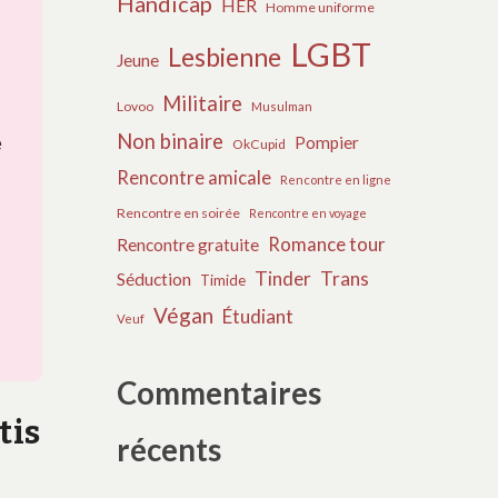
Handicap
HER
Homme uniforme
LGBT
Lesbienne
Jeune
Militaire
Lovoo
Musulman
Non binaire
e
Pompier
OkCupid
Rencontre amicale
Rencontre en ligne
Rencontre en soirée
Rencontre en voyage
Romance tour
Rencontre gratuite
Tinder
Trans
Séduction
Timide
Végan
Étudiant
Veuf
Commentaires
tis
récents