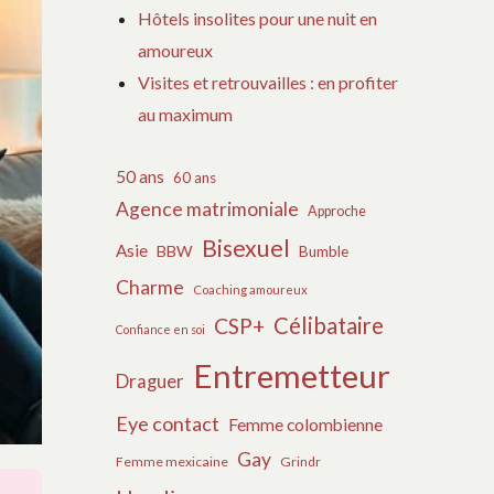
Hôtels insolites pour une nuit en
amoureux
Visites et retrouvailles : en profiter
au maximum
50 ans
60 ans
Agence matrimoniale
Approche
Bisexuel
Asie
BBW
Bumble
Charme
Coaching amoureux
Célibataire
CSP+
Confiance en soi
Entremetteur
Draguer
Eye contact
Femme colombienne
Gay
Femme mexicaine
Grindr