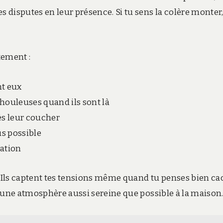
disputes en leur présence. Si tu sens la colère monter
tement :
nt eux
houleuses quand ils sont là
ès leur coucher
us possible
cation
Ils captent tes tensions même quand tu penses bien ca
 une atmosphère aussi sereine que possible à la maison