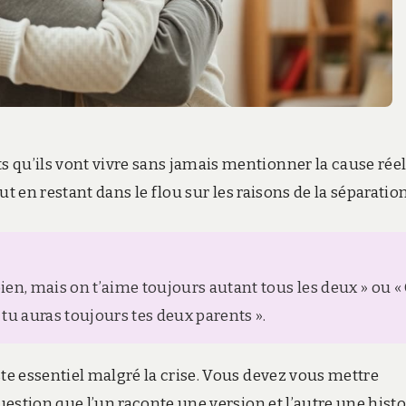
 qu’ils vont vivre sans jamais mentionner la cause réel
out en restant dans le flou sur les raisons de la séparation
ien, mais on t’aime toujours autant tous les deux » ou «
tu auras toujours tes deux parents ».
ste essentiel malgré la crise. Vous devez vous mettre
question que l’un raconte une version et l’autre une histo