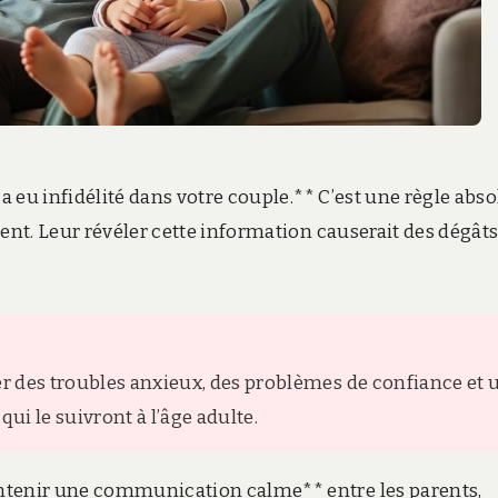
 a eu infidélité dans votre couple.** C’est une règle abs
ment. Leur révéler cette information causerait des dégât
éer des troubles anxieux, des problèmes de confiance et 
i le suivront à l’âge adulte.
ntenir une communication calme** entre les parents,