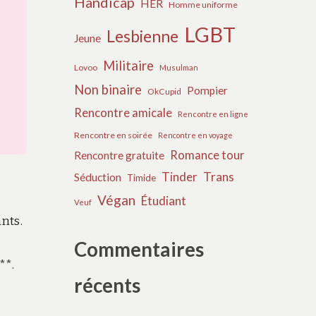
Handicap
HER
Homme uniforme
LGBT
Lesbienne
Jeune
Militaire
Lovoo
Musulman
Non binaire
Pompier
OkCupid
Rencontre amicale
Rencontre en ligne
Rencontre en soirée
Rencontre en voyage
Romance tour
Rencontre gratuite
Tinder
Trans
Séduction
Timide
Végan
Étudiant
Veuf
ants.
Commentaires
**.
récents