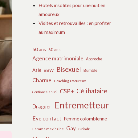
Hôtels insolites pour une nuit en
amoureux
Visites et retrouvailles : en profiter
au maximum
50 ans
60 ans
Agence matrimoniale
Approche
Bisexuel
Asie
BBW
Bumble
Charme
Coaching amoureux
Célibataire
CSP+
Confiance en soi
Entremetteur
Draguer
Eye contact
Femme colombienne
Gay
Femme mexicaine
Grindr