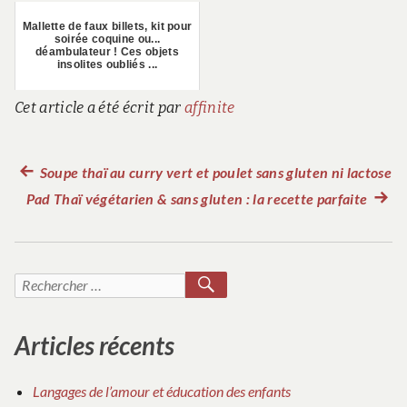
Mallette de faux billets, kit pour
soirée coquine ou...
déambulateur ! Ces objets
insolites oubliés ...
Cet article a été écrit par
affinite
Article
Soupe thaï au curry vert et poulet sans gluten ni lactose
Navigation
Pad Thaï végétarien & sans gluten : la recette parfaite
précédent :
Articl
de
suiva
:
l’article
RECHERCHER
Recherche
pour :
Articles récents
Langages de l’amour et éducation des enfants