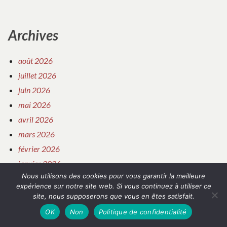
Archives
août 2026
juillet 2026
juin 2026
mai 2026
avril 2026
mars 2026
février 2026
janvier 2026
Nous utilisons des cookies pour vous garantir la meilleure
décembre 2025
expérience sur notre site web. Si vous continuez à utiliser ce
novembre 2025
site, nous supposerons que vous en êtes satisfait.
octobre 2025
OK
Non
Politique de confidentialité
septembre 2025