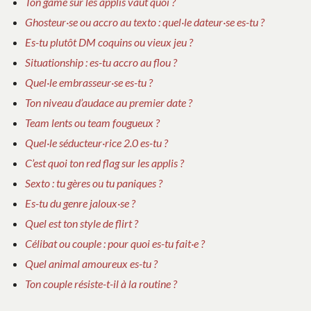
Ton game sur les applis vaut quoi ?
Ghosteur·se ou accro au texto : quel·le dateur·se es-tu ?
Es-tu plutôt DM coquins ou vieux jeu ?
Situationship : es-tu accro au flou ?
Quel·le embrasseur·se es-tu ?
Ton niveau d’audace au premier date ?
Team lents ou team fougueux ?
Quel·le séducteur·rice 2.0 es-tu ?
C’est quoi ton red flag sur les applis ?
Sexto : tu gères ou tu paniques ?
Es-tu du genre jaloux·se ?
Quel est ton style de flirt ?
Célibat ou couple : pour quoi es-tu fait·e ?
Quel animal amoureux es-tu ?
Ton couple résiste-t-il à la routine ?