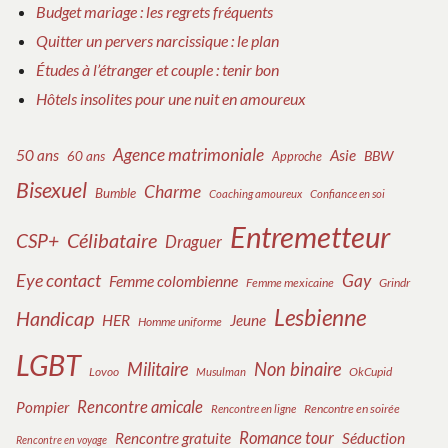
Budget mariage : les regrets fréquents
Quitter un pervers narcissique : le plan
Études à l’étranger et couple : tenir bon
Hôtels insolites pour une nuit en amoureux
Agence matrimoniale
50 ans
Asie
BBW
60 ans
Approche
Bisexuel
Charme
Bumble
Coaching amoureux
Confiance en soi
Entremetteur
Célibataire
CSP+
Draguer
Eye contact
Gay
Femme colombienne
Femme mexicaine
Grindr
Lesbienne
Handicap
HER
Jeune
Homme uniforme
LGBT
Militaire
Non binaire
Lovoo
OkCupid
Musulman
Rencontre amicale
Pompier
Rencontre en soirée
Rencontre en ligne
Romance tour
Rencontre gratuite
Séduction
Rencontre en voyage