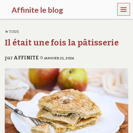
MEN
Affinite le blog
U
e
t
TOUS
p
l
Il était une fois la pâtisserie
u
s
s
par
AFFINITE
JANVIER 21, 2026
i
…