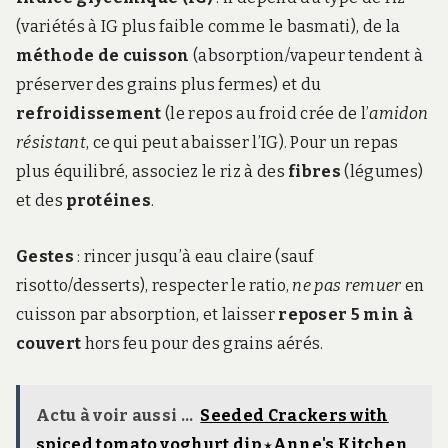
(variétés à IG plus faible comme le basmati), de la
méthode de cuisson
(absorption/vapeur tendent à
préserver des grains plus fermes) et du
refroidissement
(le repos au froid crée de l’
amidon
résistant
, ce qui peut abaisser l’IG). Pour un repas
plus équilibré, associez le riz à des
fibres
(légumes)
et des
protéines
.
Gestes
: rincer jusqu’à eau claire (sauf
risotto/desserts), respecter le ratio,
ne pas remuer
en
cuisson par absorption, et laisser
reposer 5 min à
couvert
hors feu pour des grains aérés.
Actu à voir aussi ...
Seeded Crackers with
spiced tomato yoghurt dip ⋆Anne's Kitchen