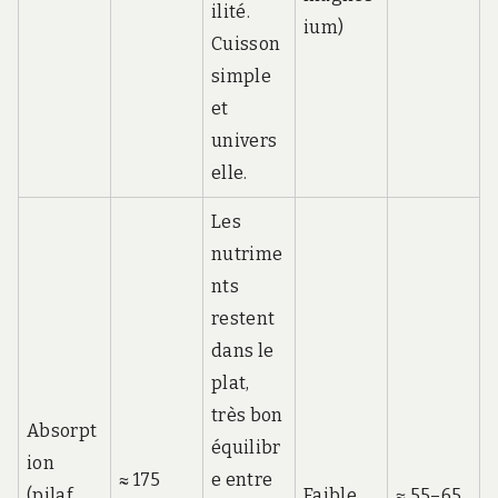
ilité.
ium)
Cuisson
simple
et
univers
elle.
Les
nutrime
nts
restent
dans le
plat,
très bon
Absorpt
équilibr
ion
≈ 175
e entre
(pilaf,
Faible
≈ 55–65