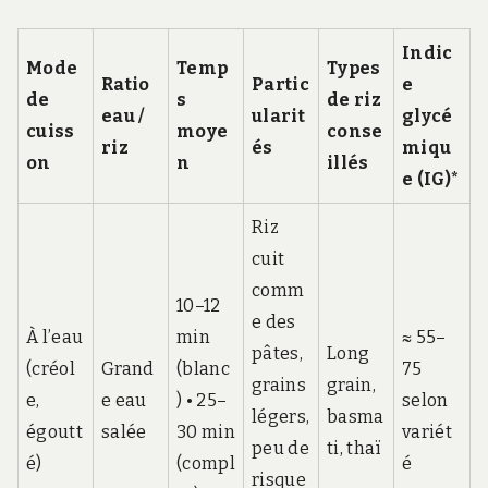
Indic
Mode
Temp
Types
Ratio
Partic
e
de
s
de riz
eau /
ularit
glycé
cuiss
moye
conse
riz
és
miqu
on
n
illés
e (IG)*
Riz
cuit
comm
10–12
e des
À l’eau
min
≈ 55–
pâtes,
Long
(créol
Grand
(blanc
75
grains
grain,
e,
e eau
) • 25–
selon
légers,
basma
égoutt
salée
30 min
variét
peu de
ti, thaï
é)
(compl
é
risque