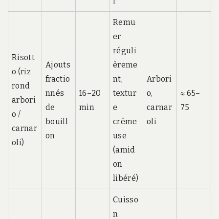
r
Remu
er
réguli
Risott
Ajouts
èreme
o (riz
fractio
nt,
Arbori
rond
nnés
16–20
textur
o,
≈ 65–
arbori
de
min
e
carnar
75
o /
bouill
créme
oli
carnar
on
use
oli)
(amid
on
libéré)
Cuisso
n