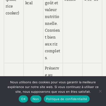
kcal
goût et
rice
valeur
cooker)
nutritio
nnelle.
Convien
t bien
aux riz
complet
s.
Préserv
e au
mieux
Nous utilisons des cookies pour vous garantir la meilleure
expérience sur notre site web. Si vous continuez à utiliser ce
les
site, nous supposerons que vous en êtes satisfait.
vitamin
OK
Non
Politique de confidentialité
es B et