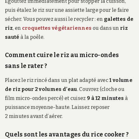
Égouttez immédiatement pour stopper la cuisson,
puis étalez le riz sur une assiette large pour le faire
sécher. Vous pouvez aussi le recycler : en
galettes de
riz
, en
croquettes végétariennes
ou dans un
riz
sauté
à la poêle.
Comment cuire le riz au micro-ondes
sans le rater ?
Placez le riz rincé dans un plat adapté avec
1 volume
de riz pour 2 volumes d’eau
. Couvrez (cloche ou
film micro-ondes percé) et cuisez
9 à 12 minutes
à
puissance moyenne-haute. Laissez reposer
2 minutes avant d’aérer.
Quels sont les avantages du rice cooker ?