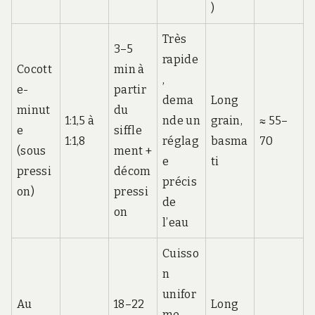
)
Très
3–5
rapide
Cocott
min à
,
e-
partir
dema
Long
minut
du
1:1,5 à
nde un
grain,
≈ 55–
e
siffle
1:1,8
réglag
basma
70
(sous
ment +
e
ti
pressi
décom
précis
on)
pressi
de
on
l’eau
Cuisso
n
unifor
Au
18–22
Long
me,