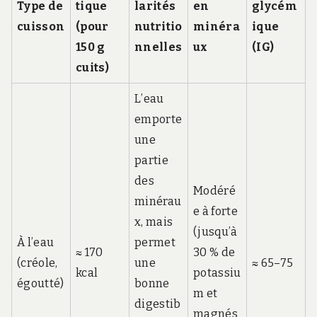
Type de
tique
larités
en
glycém
cuisson
(pour
nutritio
minéra
ique
150 g
nnelles
ux
(IG)
cuits)
L’eau
emporte
une
partie
des
Modéré
minérau
e à forte
x, mais
(jusqu’à
À l’eau
permet
≈ 170
30 % de
(créole,
une
≈ 65–75
kcal
potassiu
égoutté)
bonne
m et
digestib
magnés