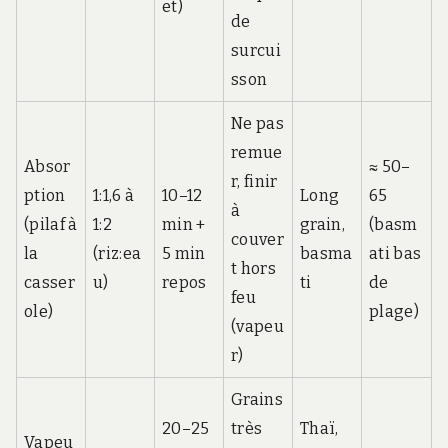
et)
de
surcui
sson
Ne pas
remue
Absor
≈ 50–
r, finir
ption
1:1,6 à
10–12
Long
65
à
(pilaf à
1:2
min +
grain,
(basm
couver
la
(riz:ea
5 min
basma
ati bas
t hors
casser
u)
repos
ti
de
feu
ole)
plage)
(vapeu
r)
Grains
20–25
très
Thaï,
Vapeu