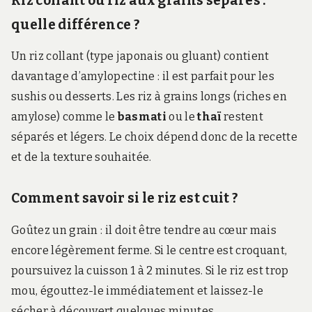
Riz collant ou riz aux grains séparés :
quelle différence ?
Un riz collant (type japonais ou gluant) contient
davantage d’amylopectine : il est parfait pour les
sushis ou desserts. Les riz à grains longs (riches en
amylose) comme le
basmati
ou le
thaï
restent
séparés et légers. Le choix dépend donc de la recette
et de la texture souhaitée.
Comment savoir si le riz est cuit ?
Goûtez un grain : il doit être tendre au cœur mais
encore légèrement ferme. Si le centre est croquant,
poursuivez la cuisson 1 à 2 minutes. Si le riz est trop
mou, égouttez-le immédiatement et laissez-le
sécher à découvert quelques minutes.