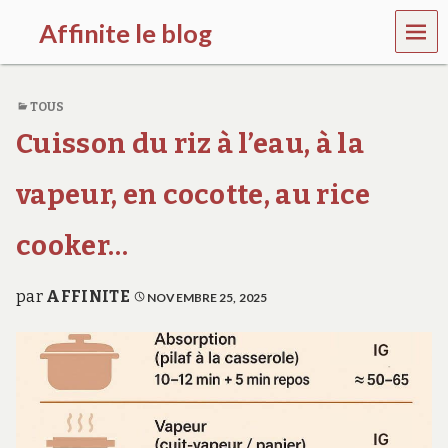
MEN
Affinite le blog
U
e
t
TOUS
p
l
Cuisson du riz à l’eau, à la
u
s
s
vapeur, en cocotte, au rice
i
…
cooker…
par
AFFINITE
NOVEMBRE 25, 2025