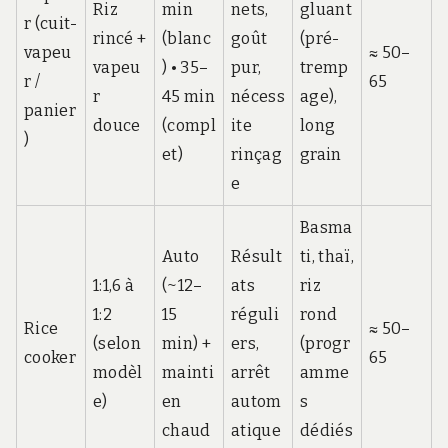
Riz
min
nets,
gluant
r (cuit-
rincé +
(blanc
goût
(pré-
vapeu
≈ 50–
vapeu
) • 35–
pur,
tremp
r /
65
r
45 min
nécess
age),
panier
douce
(compl
ite
long
)
et)
rinçag
grain
e
Basma
Auto
Résult
ti, thaï,
1:1,6 à
(~12–
ats
riz
1:2
15
réguli
rond
Rice
≈ 50–
(selon
min) +
ers,
(progr
cooker
65
modèl
mainti
arrêt
amme
e)
en
autom
s
chaud
atique
dédiés