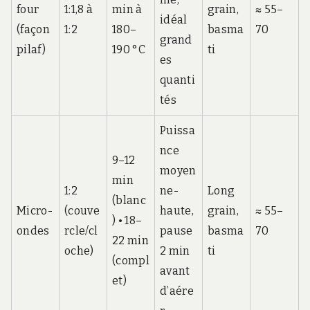
four
1:1,8 à
min à
grain,
≈ 55–
idéal
(façon
1:2
180–
basma
70
grand
pilaf)
190 °C
ti
es
quanti
tés
Puissa
nce
9–12
moyen
min
1:2
ne-
Long
(blanc
Micro-
(couve
haute,
grain,
≈ 55–
) • 18–
ondes
rcle/cl
pause
basma
70
22 min
oche)
2 min
ti
(compl
avant
et)
d’aére