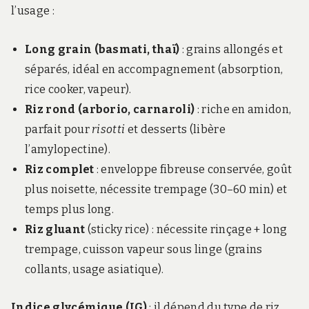
l’usage :
Long grain (basmati, thaï)
: grains allongés et
séparés, idéal en accompagnement (absorption,
rice cooker, vapeur).
Riz rond (arborio, carnaroli)
: riche en amidon,
parfait pour
risotti
et desserts (libère
l’amylopectine).
Riz complet
: enveloppe fibreuse conservée, goût
plus noisette, nécessite trempage (30–60 min) et
temps plus long.
Riz gluant
(sticky rice) : nécessite rinçage + long
trempage, cuisson vapeur sous linge (grains
collants, usage asiatique).
Indice glycémique (IG)
: il dépend du type de riz