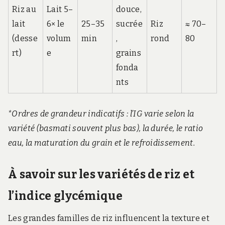
Riz au
Lait 5–
douce,
lait
6× le
25–35
sucrée
Riz
≈ 70–
(desse
volum
min
,
rond
80
rt)
e
grains
fonda
nts
*Ordres de grandeur indicatifs : l’IG varie selon la
variété (basmati souvent plus bas), la durée, le ratio
eau, la maturation du grain et le refroidissement.
À savoir sur les variétés de riz et
l’indice glycémique
Les grandes familles de riz influencent la texture et