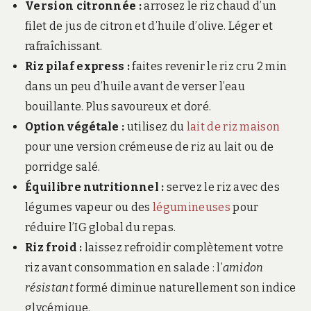
Version citronnée :
arrosez le riz chaud d’un
filet de jus de citron et d’huile d’olive. Léger et
rafraîchissant.
Riz pilaf express :
faites revenir le riz cru 2 min
dans un peu d’huile avant de verser l’eau
bouillante. Plus savoureux et doré.
Option végétale :
utilisez du
lait de riz maison
pour une version crémeuse de riz au lait ou de
porridge salé.
Équilibre nutritionnel :
servez le riz avec des
légumes vapeur ou des
légumineuses
pour
réduire l’IG global du repas.
Riz froid :
laissez refroidir complètement votre
riz avant consommation en salade : l’
amidon
résistant
formé diminue naturellement son indice
glycémique.