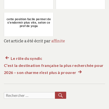
cette position facile permet de
s'endormir plus vite, selon ce
prof de yoga
Cet article a été écrit par
affinite
Article
Le rôle du syndic
Navigation
C’est la destination française la plus recherchée pour
précédent :
de
2026 – son charme n’est plus à prouver
Article
suivant
l’article
:
RECHERCHER
Recherche
pour :