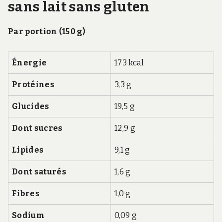
sans lait sans gluten
Par portion (150 g)
Énergie
173 kcal
Protéines
3,3 g
Glucides
19,5 g
Dont sucres
12,9 g
Lipides
9,1 g
Dont saturés
1,6 g
Fibres
1,0 g
Sodium
0,09 g