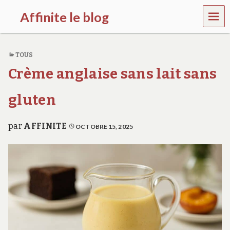
MEN
Affinite le blog
U
e
t
TOUS
p
l
Crème anglaise sans lait sans
u
s
s
gluten
i
…
par
AFFINITE
OCTOBRE 15, 2025