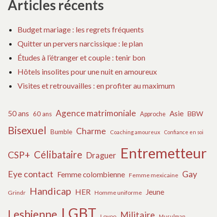
Articles récents
Budget mariage : les regrets fréquents
Quitter un pervers narcissique : le plan
Études à l’étranger et couple : tenir bon
Hôtels insolites pour une nuit en amoureux
Visites et retrouvailles : en profiter au maximum
Agence matrimoniale
50 ans
Asie
BBW
60 ans
Approche
Bisexuel
Charme
Bumble
Coaching amoureux
Confiance en soi
Entremetteur
Célibataire
CSP+
Draguer
Eye contact
Gay
Femme colombienne
Femme mexicaine
Handicap
HER
Jeune
Grindr
Homme uniforme
LGBT
Lesbienne
Militaire
Lovoo
Musulman