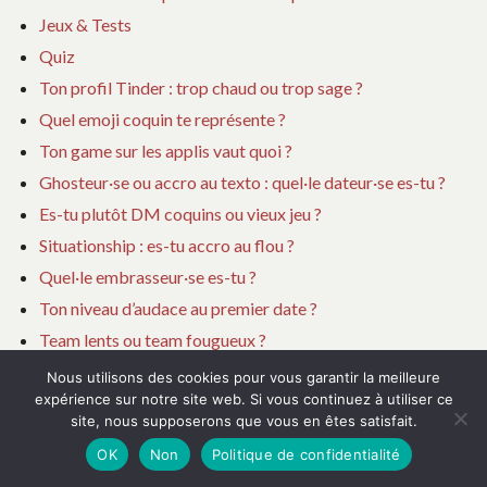
Jeux & Tests
Quiz
Ton profil Tinder : trop chaud ou trop sage ?
Quel emoji coquin te représente ?
Ton game sur les applis vaut quoi ?
Ghosteur·se ou accro au texto : quel·le dateur·se es-tu ?
Es-tu plutôt DM coquins ou vieux jeu ?
Situationship : es-tu accro au flou ?
Quel·le embrasseur·se es-tu ?
Ton niveau d’audace au premier date ?
Team lents ou team fougueux ?
Quel·le séducteur·rice 2.0 es-tu ?
Nous utilisons des cookies pour vous garantir la meilleure
expérience sur notre site web. Si vous continuez à utiliser ce
C’est quoi ton red flag sur les applis ?
site, nous supposerons que vous en êtes satisfait.
Sexto : tu gères ou tu paniques ?
OK
Non
Politique de confidentialité
Es-tu du genre jaloux·se ?