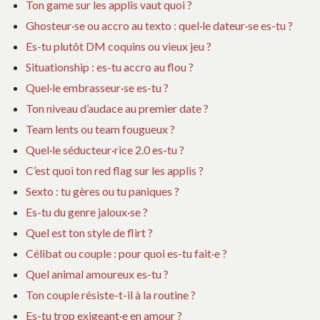
Ton game sur les applis vaut quoi ?
Ghosteur·se ou accro au texto : quel·le dateur·se es-tu ?
Es-tu plutôt DM coquins ou vieux jeu ?
Situationship : es-tu accro au flou ?
Quel·le embrasseur·se es-tu ?
Ton niveau d’audace au premier date ?
Team lents ou team fougueux ?
Quel·le séducteur·rice 2.0 es-tu ?
C’est quoi ton red flag sur les applis ?
Sexto : tu gères ou tu paniques ?
Es-tu du genre jaloux·se ?
Quel est ton style de flirt ?
Célibat ou couple : pour quoi es-tu fait·e ?
Quel animal amoureux es-tu ?
Ton couple résiste-t-il à la routine ?
Es-tu trop exigeant·e en amour ?