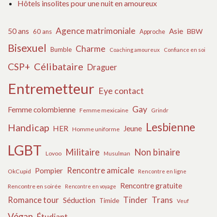
Hôtels insolites pour une nuit en amoureux
Agence matrimoniale
50 ans
Asie
BBW
60 ans
Approche
Bisexuel
Charme
Bumble
Coaching amoureux
Confiance en soi
Célibataire
CSP+
Draguer
Entremetteur
Eye contact
Gay
Femme colombienne
Femme mexicaine
Grindr
Lesbienne
Handicap
HER
Jeune
Homme uniforme
LGBT
Militaire
Non binaire
Lovoo
Musulman
Rencontre amicale
Pompier
OkCupid
Rencontre en ligne
Rencontre gratuite
Rencontre en soirée
Rencontre en voyage
Tinder
Trans
Romance tour
Séduction
Timide
Veuf
Végan
Étudiant