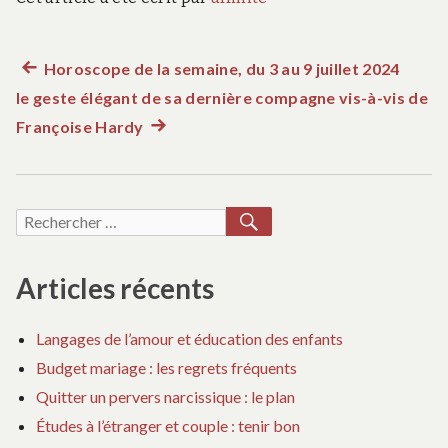
Article
Horoscope de la semaine, du 3 au 9 juillet 2024
Navigation
le geste élégant de sa dernière compagne vis-à-vis de
précédent :
de
Françoise Hardy
Article
suivant
l’article
:
RECHERCHER
Recherche
pour :
Articles récents
Langages de l’amour et éducation des enfants
Budget mariage : les regrets fréquents
Quitter un pervers narcissique : le plan
Études à l’étranger et couple : tenir bon