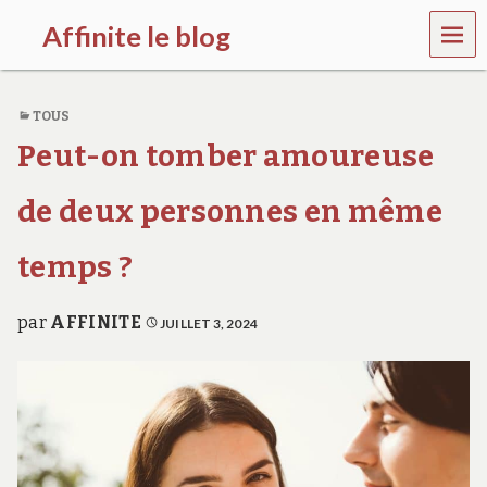
MEN
Affinite le blog
U
e
t
TOUS
p
l
Peut-on tomber amoureuse
u
s
s
de deux personnes en même
i
…
temps ?
par
AFFINITE
JUILLET 3, 2024