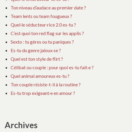
Ton niveau d’audace au premier date ?
Team lents ou team fougueux ?
Quel·le séducteur·rice 2.0 es-tu ?
C’est quoi ton red flag sur les applis ?
Sexto : tu gères ou tu paniques ?
Es-tu du genre jaloux·se ?
Quel est ton style de flirt ?
Célibat ou couple : pour quoi es-tu fait·e ?
Quel animal amoureux es-tu ?
Ton couple résiste-t-il à la routine ?
Es-tu trop exigeant·e en amour ?
Archives