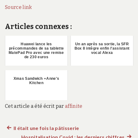
Source link
Articles connexes :
Huawei lance les
Un an après sa sortie, la SFR
précommandes de sa tablette
Box 8 intègre enfin l’assistant
MatePad Pro avec une remise
vocal Alexa
de 230 euros
Xmas Sandwich ⋆Anne's
Kitchen
Cet article a été écrit par
affinite
Article
Il était une fois la pâtisserie
Navigation
précédent :
Hospitalisation Covid : les derniers chiffres
Artic