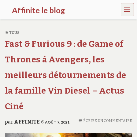
MEN
Affinite le blog
U
e
t
TOUS
p
l
Fast & Furious 9 : de Game of
u
s
s
Thrones à Avengers, les
i
…
meilleurs détournements de
la famille Vin Diesel – Actus
Ciné
ÉCRIRE UN COMMENTAIRE
par
AFFINITE
AOÛT 7, 2021