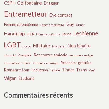
Célibataire
CSP+
Draguer
Entremetteur
Eye contact
Gay
Femme colombienne
Femme mexicaine
Grindr
Lesbienne
Handicap
HER
Jeune
Homme uniforme
LGBT
Militaire
Non binaire
Lovoo
Musulman
Rencontre amicale
Pompier
OkCupid
Rencontre en ligne
Rencontre gratuite
Rencontre en soirée
Rencontre en voyage
Tinder
Trans
Romance tour
Séduction
Timide
Veuf
Végan
Étudiant
Commentaires récents