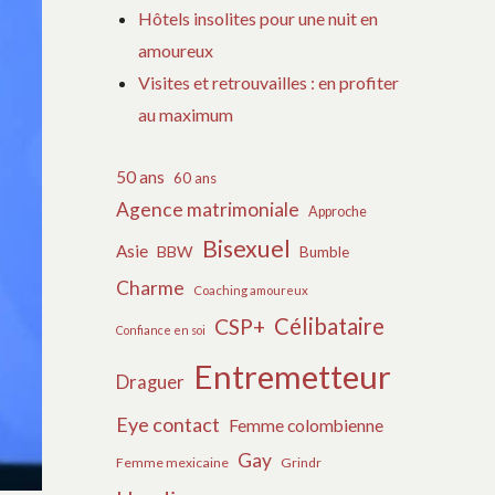
Hôtels insolites pour une nuit en
amoureux
Visites et retrouvailles : en profiter
au maximum
50 ans
60 ans
Agence matrimoniale
Approche
Bisexuel
Asie
BBW
Bumble
Charme
Coaching amoureux
Célibataire
CSP+
Confiance en soi
Entremetteur
Draguer
Eye contact
Femme colombienne
Gay
Femme mexicaine
Grindr