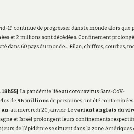
-19 continue de progresser dans le monde alors que 
nées et 2 millions sont décédées. Confinement prolong
ecté dans 60 pays du monde… Bilan, chiffres, courbes, mo
à 18h55]
La pandémie liée au coronavirus Sars-CoV-
 Plus de
96 millions
de personnes ont été contaminées
n an
, au mercredi 20 janvier. Le
variant anglais du vir
gne et Israël prolongent leurs confinements respectifs
jeurs de l’épidémie se situent dans la zone Amériques 