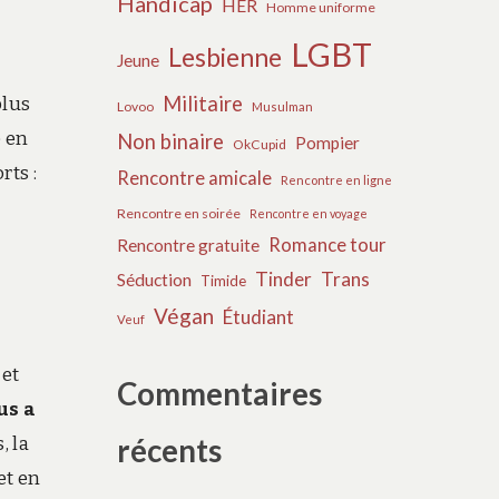
Handicap
HER
Homme uniforme
LGBT
Lesbienne
Jeune
Militaire
plus
Lovoo
Musulman
é en
Non binaire
Pompier
OkCupid
rts :
Rencontre amicale
Rencontre en ligne
Rencontre en soirée
Rencontre en voyage
Romance tour
Rencontre gratuite
Tinder
Trans
Séduction
Timide
Végan
Étudiant
Veuf
 et
Commentaires
us a
récents
, la
et en