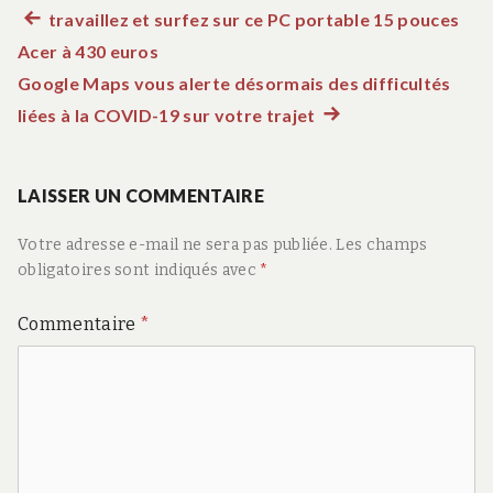
Article
travaillez et surfez sur ce PC portable 15 pouces
Navigation
Acer à 430 euros
précédent :
de
Google Maps vous alerte désormais des difficultés
liées à la COVID-19 sur votre trajet
Article
l’article
suivant
:
LAISSER UN COMMENTAIRE
Votre adresse e-mail ne sera pas publiée.
Les champs
obligatoires sont indiqués avec
*
Commentaire
*