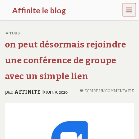
MEN
Affinite le blog
U
e
t
TOUS
p
l
on peut désormais rejoindre
u
s
s
une conférence de groupe
i
…
avec un simple lien
ÉCRIRE UN COMMENTAIRE
par
AFFINITE
JUIN 9, 2020