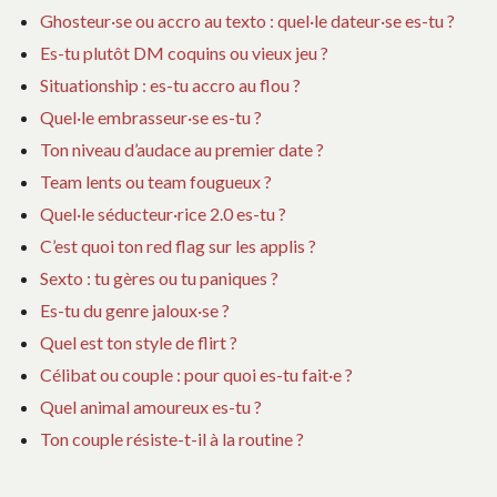
Ghosteur·se ou accro au texto : quel·le dateur·se es-tu ?
Es-tu plutôt DM coquins ou vieux jeu ?
Situationship : es-tu accro au flou ?
Quel·le embrasseur·se es-tu ?
Ton niveau d’audace au premier date ?
Team lents ou team fougueux ?
Quel·le séducteur·rice 2.0 es-tu ?
C’est quoi ton red flag sur les applis ?
Sexto : tu gères ou tu paniques ?
Es-tu du genre jaloux·se ?
Quel est ton style de flirt ?
Célibat ou couple : pour quoi es-tu fait·e ?
Quel animal amoureux es-tu ?
Ton couple résiste-t-il à la routine ?