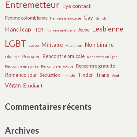
Entremetteur
Eye contact
Gay
Femme colombienne
Femme mexicaine
Grindr
Lesbienne
Handicap
HER
Jeune
Homme uniforme
LGBT
Militaire
Non binaire
Lovoo
Musulman
Rencontre amicale
Pompier
OkCupid
Rencontre en ligne
Rencontre gratuite
Rencontre en soirée
Rencontre en voyage
Tinder
Trans
Romance tour
Séduction
Timide
Veuf
Végan
Étudiant
Commentaires récents
Archives