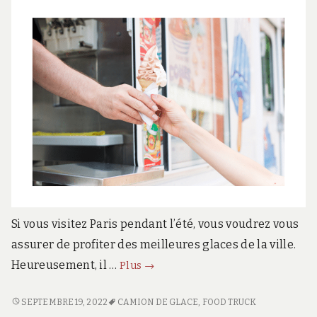
Si vous visitez Paris pendant l’été, vous voudrez vous
assurer de profiter des meilleures glaces de la ville.
Comment
Heureusement, il …
Plus
→
trouver
les
COMMENT
SEPTEMBRE 19, 2022
CAMION DE GLACE
,
FOOD TRUCK
TROUVER