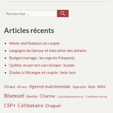
meilleurs
LES
camions
MEILLEURS
RECHERCHER
Recherche
de
CAMIONS
crème
pour :
DE
glacée
CRÈME
Articles récents
à
GLACÉE
À
Paris
Week-end thalasso en couple
PARIS
Langages de l’amour et éducation des enfants
Budget mariage : les regrets fréquents
Quitter un pervers narcissique : le plan
Études à l’étranger et couple : tenir bon
Agence matrimoniale
50 ans
Asie
BBW
60 ans
Approche
Bisexuel
Charme
Bumble
Coaching amoureux
Confiance en soi
Célibataire
CSP+
Draguer