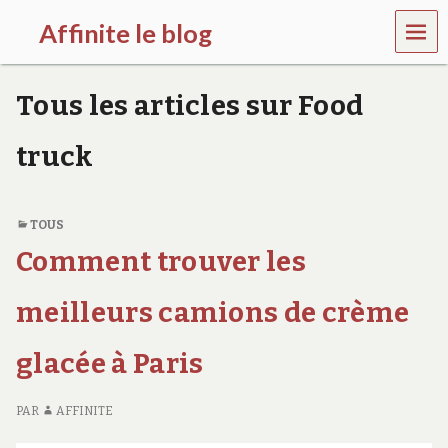
MEN
Affinite le blog
U
e
t
Tous les articles sur Food
p
l
u
truck
s
s
i
…
TOUS
Comment trouver les
meilleurs camions de crème
glacée à Paris
PAR
AFFINITE