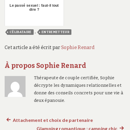
Le passé sexuel : faut-il tout
dire ?
,
CÉLIBATAIRE
ENTREMETTEUR
Cet article a été écrit par
Sophie Renard
À propos Sophie Renard
Thérapeute de couple certifiée, Sophie
décrypte les dynamiques relationnelles et
donne des conseils concrets pour une vie à
deux épanouie.
Article
Attachement et choix de partenaire
Navigation
précédent :
Glamping romantique : camping chic
Artic