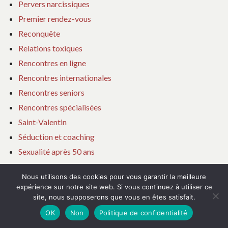
Pervers narcissiques
Premier rendez-vous
Reconquête
Relations toxiques
Rencontres en ligne
Rencontres internationales
Rencontres seniors
Rencontres spécialisées
Saint-Valentin
Séduction et coaching
Sexualité après 50 ans
Surmonter une rupture
Nous utilisons des cookies pour vous garantir la meilleure
Tendances dating
expérience sur notre site web. Si vous continuez à utiliser ce
Tests de personnalité
site, nous supposerons que vous en êtes satisfait.
Théorie de l attachement
OK
Non
Politique de confidentialité
Tous