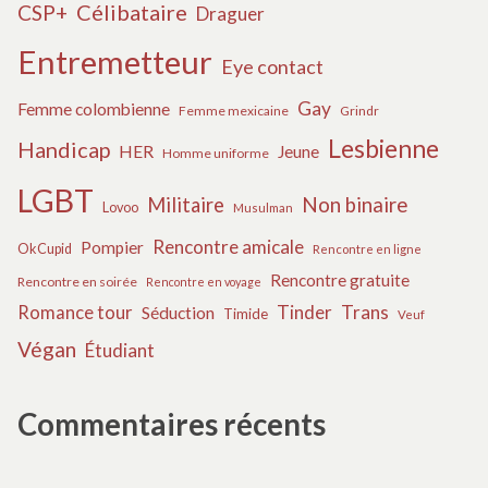
Célibataire
CSP+
Draguer
Entremetteur
Eye contact
Gay
Femme colombienne
Femme mexicaine
Grindr
Lesbienne
Handicap
HER
Jeune
Homme uniforme
LGBT
Militaire
Non binaire
Lovoo
Musulman
Rencontre amicale
Pompier
OkCupid
Rencontre en ligne
Rencontre gratuite
Rencontre en soirée
Rencontre en voyage
Tinder
Trans
Romance tour
Séduction
Timide
Veuf
Végan
Étudiant
Commentaires récents