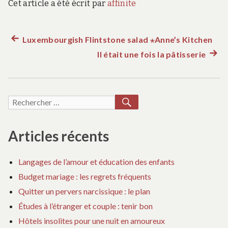
Cet article a été écrit par
affinite
Article
Luxembourgish Flintstone salad ⋆Anne’s Kitchen
Navigation
précédent :
Il était une fois la pâtisserie
Artic
de
suiva
:
l’article
RECHERCHER
Recherche
pour :
Articles récents
Langages de l’amour et éducation des enfants
Budget mariage : les regrets fréquents
Quitter un pervers narcissique : le plan
Études à l’étranger et couple : tenir bon
Hôtels insolites pour une nuit en amoureux