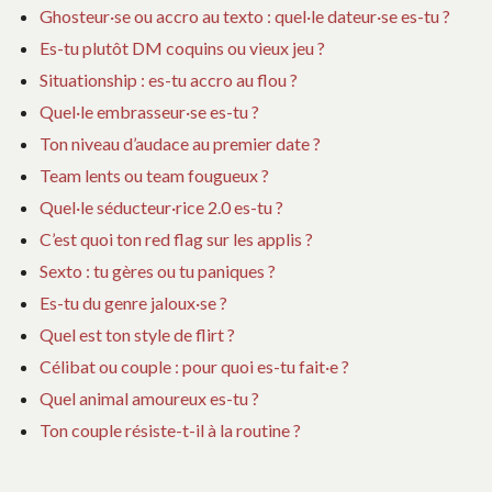
Ghosteur·se ou accro au texto : quel·le dateur·se es-tu ?
Es-tu plutôt DM coquins ou vieux jeu ?
Situationship : es-tu accro au flou ?
Quel·le embrasseur·se es-tu ?
Ton niveau d’audace au premier date ?
Team lents ou team fougueux ?
Quel·le séducteur·rice 2.0 es-tu ?
C’est quoi ton red flag sur les applis ?
Sexto : tu gères ou tu paniques ?
Es-tu du genre jaloux·se ?
Quel est ton style de flirt ?
Célibat ou couple : pour quoi es-tu fait·e ?
Quel animal amoureux es-tu ?
Ton couple résiste-t-il à la routine ?