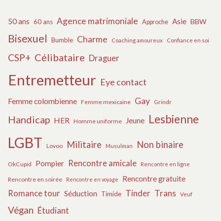
Agence matrimoniale
50 ans
Asie
BBW
60 ans
Approche
Bisexuel
Charme
Bumble
Coaching amoureux
Confiance en soi
Célibataire
CSP+
Draguer
Entremetteur
Eye contact
Gay
Femme colombienne
Femme mexicaine
Grindr
Lesbienne
Handicap
HER
Jeune
Homme uniforme
LGBT
Militaire
Non binaire
Lovoo
Musulman
Rencontre amicale
Pompier
OkCupid
Rencontre en ligne
Rencontre gratuite
Rencontre en soirée
Rencontre en voyage
Tinder
Trans
Romance tour
Séduction
Timide
Veuf
Végan
Étudiant