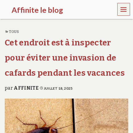
MEN
Affinite le blog
U
e
t
TOUS
p
l
Cet endroit est à inspecter
u
s
s
pour éviter une invasion de
i
…
cafards pendant les vacances
par
AFFINITE
JUILLET 18, 2025