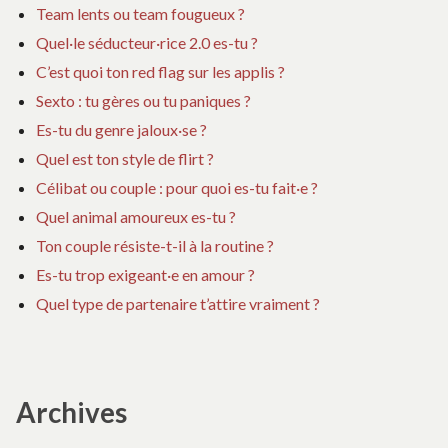
Team lents ou team fougueux ?
Quel·le séducteur·rice 2.0 es-tu ?
C’est quoi ton red flag sur les applis ?
Sexto : tu gères ou tu paniques ?
Es-tu du genre jaloux·se ?
Quel est ton style de flirt ?
Célibat ou couple : pour quoi es-tu fait·e ?
Quel animal amoureux es-tu ?
Ton couple résiste-t-il à la routine ?
Es-tu trop exigeant·e en amour ?
Quel type de partenaire t’attire vraiment ?
Archives