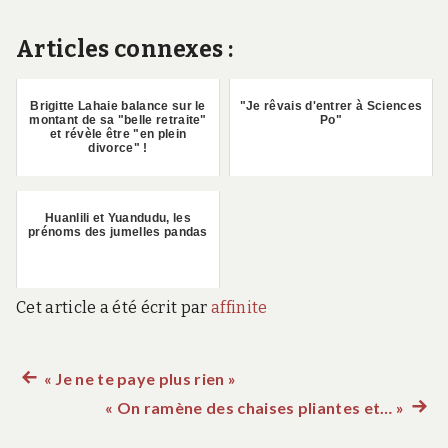
Articles connexes :
Brigitte Lahaie balance sur le
"Je rêvais d'entrer à Sciences
montant de sa "belle retraite"
Po"
et révèle être "en plein
divorce" !
Huanlili et Yuandudu, les
prénoms des jumelles pandas
Cet article a été écrit par
affinite
Article
« Je ne te paye plus rien »
Navigation
précédent :
« On ramène des chaises pliantes et… »
Artic
de
suiva