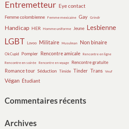
Entremetteur
Eye contact
Gay
Femme colombienne
Femme mexicaine
Grindr
Lesbienne
Handicap
HER
Jeune
Homme uniforme
LGBT
Militaire
Non binaire
Lovoo
Musulman
Rencontre amicale
Pompier
OkCupid
Rencontre en ligne
Rencontre gratuite
Rencontre en soirée
Rencontre en voyage
Tinder
Trans
Romance tour
Séduction
Timide
Veuf
Végan
Étudiant
Commentaires récents
Archives