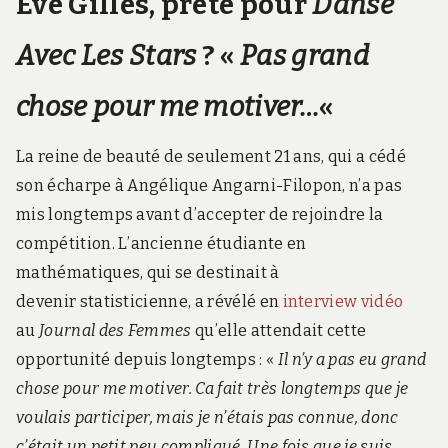
Eve Gilles, prête pour
Danse
Avec Les Stars
? «
Pas grand
chose pour me motiver…
«
La reine de beauté de seulement 21 ans, qui a cédé
son écharpe à Angélique Angarni-Filopon, n’a pas
mis longtemps avant d’accepter de rejoindre la
compétition. L’ancienne étudiante en
mathématiques, qui se destinait à
devenir statisticienne, a révélé en
interview vidéo
au
Journal des Femmes
qu’elle attendait cette
opportunité depuis longtemps : «
Il n’y a pas eu grand
chose pour me motiver. Ca fait très longtemps que je
voulais participer, mais je n’étais pas connue, donc
c’était un petit peu compliqué. Une fois que je suis