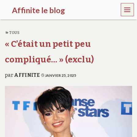
MEN
Affinite le blog
U
e
t
TOUS
p
l
« C’était un petit peu
u
s
s
compliqué… » (exclu)
i
…
par
AFFINITE
JANVIER 25, 2025