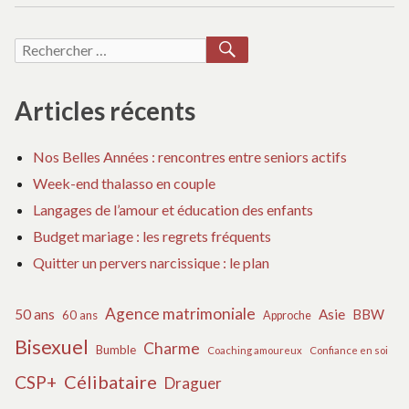
:
l’article
RECHERCHER
Recherche
pour :
Articles récents
Nos Belles Années : rencontres entre seniors actifs
Week-end thalasso en couple
Langages de l’amour et éducation des enfants
Budget mariage : les regrets fréquents
Quitter un pervers narcissique : le plan
Agence matrimoniale
50 ans
Asie
BBW
60 ans
Approche
Bisexuel
Charme
Bumble
Coaching amoureux
Confiance en soi
Célibataire
CSP+
Draguer