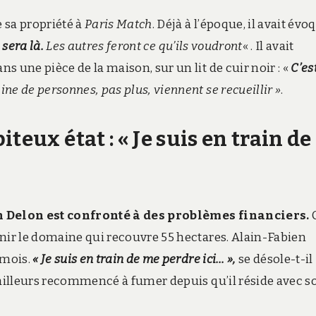
e sa propriété à
Paris Match
. Déjà à l’époque, il avait évo
sera là.
Les autres feront ce qu’ils voudront
« . Il avait
 une pièce de la maison, sur un lit de cuir noir : «
C’es
ne de personnes, pas plus, viennent se recueillir »
.
teux état : « Je suis en train de
 Delon est confronté à des problèmes financiers.
enir le domaine qui recouvre 55 hectares. Alain-Fabien
 mois.
« Je suis en train de me perdre ici… »,
se désole-t-il
’ailleurs recommencé à fumer depuis qu’il réside avec s