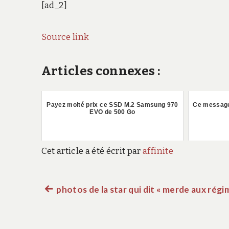
[ad_2]
Source link
Articles connexes :
Payez moité prix ce SSD M.2 Samsung 970
Ce message 
EVO de 500 Go
Cet article a été écrit par
affinite
Article
photos de la star qui dit « merde aux régi
Navigation
précédent :
de