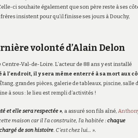
 Celle-ci souhaite également que son père reste à ses côt
s frères insistent pour qu’il finisse ses jours à Douchy,
dernière volonté d’Alain Delon
Centre-Val-de-Loire. L’acteur de 88 ans y est installé
 à l’endroit, il y sera même enterré à sa mort aux cô
 Étang, grandes pièces, galerie de tableaux, piscine, salle 
e à sous : le lieu est rempli d’activités !
té et elle sera respectée »
,
a assuré son fils aîné,
Anthon
tte maison car il l’a construite, l’a habitée :
chaque
chargé de son histoire
. C’est chez lui… ».