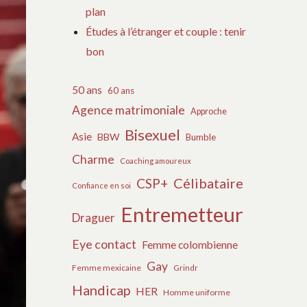
plan
Études à l’étranger et couple : tenir
bon
50 ans
60 ans
Agence matrimoniale
Approche
Bisexuel
Asie
BBW
Bumble
Charme
Coaching amoureux
Célibataire
CSP+
Confiance en soi
Entremetteur
Draguer
Eye contact
Femme colombienne
Gay
Femme mexicaine
Grindr
Handicap
HER
Homme uniforme