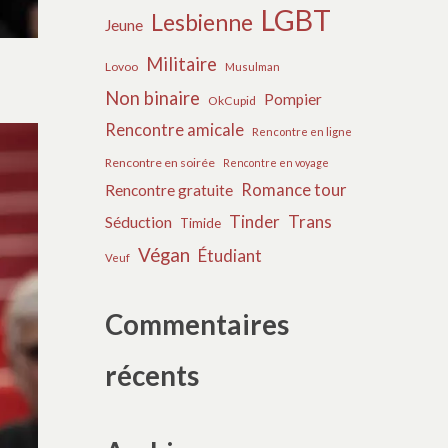
LGBT
Lesbienne
Jeune
Militaire
Lovoo
Musulman
Non binaire
Pompier
OkCupid
Rencontre amicale
Rencontre en ligne
Rencontre en soirée
Rencontre en voyage
Romance tour
Rencontre gratuite
Tinder
Trans
Séduction
Timide
Végan
Étudiant
Veuf
Commentaires
récents