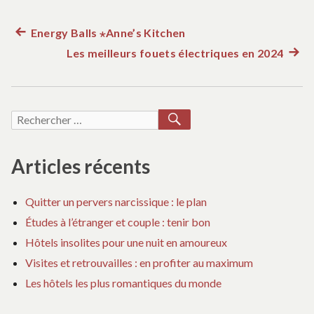
Article
Energy Balls ⋆Anne’s Kitchen
Navigation
précédent :
Les meilleurs fouets électriques en 2024
Artic
de
suiva
:
l’article
RECHERCHER
Recherche
pour :
Articles récents
Quitter un pervers narcissique : le plan
Études à l’étranger et couple : tenir bon
Hôtels insolites pour une nuit en amoureux
Visites et retrouvailles : en profiter au maximum
Les hôtels les plus romantiques du monde