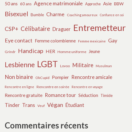
Agence matrimoniale
50 ans
Asie
BBW
60 ans
Approche
Bisexuel
Charme
Bumble
Coaching amoureux
Confiance en soi
Entremetteur
Célibataire
CSP+
Draguer
Eye contact
Gay
Femme colombienne
Femme mexicaine
Handicap
HER
Jeune
Grindr
Homme uniforme
LGBT
Lesbienne
Militaire
Lovoo
Musulman
Non binaire
Rencontre amicale
Pompier
OkCupid
Rencontre en soirée
Rencontre en ligne
Rencontre en voyage
Romance tour
Rencontre gratuite
Séduction
Timide
Végan
Tinder
Trans
Étudiant
Veuf
Commentaires récents