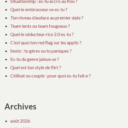
Situationship : es-tu accro au flou ?
Quel·le embrasseur·se es-tu ?
Ton niveau d’audace au premier date ?
Team lents ou team fougueux ?
Quel·le séducteur·rice 2.0 es-tu ?
C’est quoi ton red flag sur les applis ?
Sexto : tu gères ou tu paniques ?
Es-tu du genre jaloux·se ?
Quel est ton style de flirt ?
Célibat ou couple : pour quoi es-tu fait·e ?
Archives
août 2026