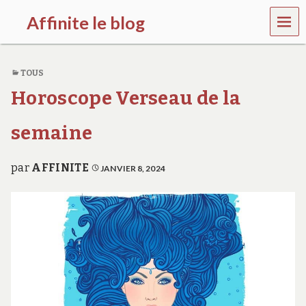
MEN
Affinite le blog
U
e
t
TOUS
p
l
Horoscope Verseau de la
u
s
s
semaine
i
…
par
AFFINITE
JANVIER 8, 2024