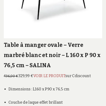
Table à manger ovale – Verre
marbré blanc et noir – L 160 x P 90 x
76,5 cm – SALINA
329,99 €
VOIR LE PRODUIT
sur Cdiscount
436,00 €
Dimensions : L160 x P90 x 76,5 cm
Couche de laque effet brillant