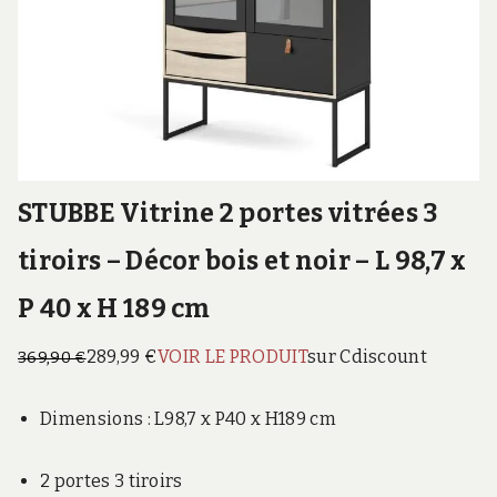
STUBBE Vitrine 2 portes vitrées 3
tiroirs – Décor bois et noir – L 98,7 x
P 40 x H 189 cm
289,99 €
VOIR LE PRODUIT
sur Cdiscount
369,90 €
Dimensions : L98,7 x P40 x H189 cm
2 portes 3 tiroirs