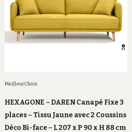
Meilleur
Choix
HEXAGONE – DAREN Canapé Fixe 3
places – Tissu Jaune avec 2 Coussins
Déco Bi-face – L 207 x P 90 x H 88 cm