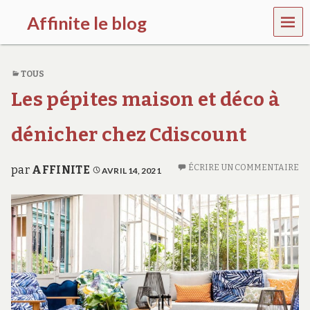
MEN
Affinite le blog
U
e
t
TOUS
p
l
Les pépites maison et déco à
u
s
s
dénicher chez Cdiscount
i
…
ÉCRIRE UN COMMENTAIRE
par
AFFINITE
AVRIL 14, 2021