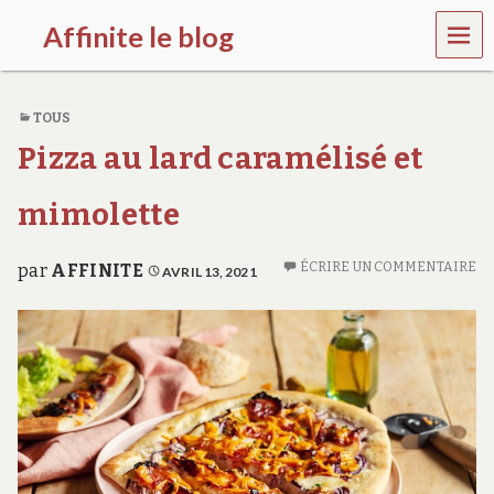
MEN
Affinite le blog
U
e
t
TOUS
p
l
Pizza au lard caramélisé et
u
s
s
mimolette
i
…
ÉCRIRE UN COMMENTAIRE
par
AFFINITE
AVRIL 13, 2021