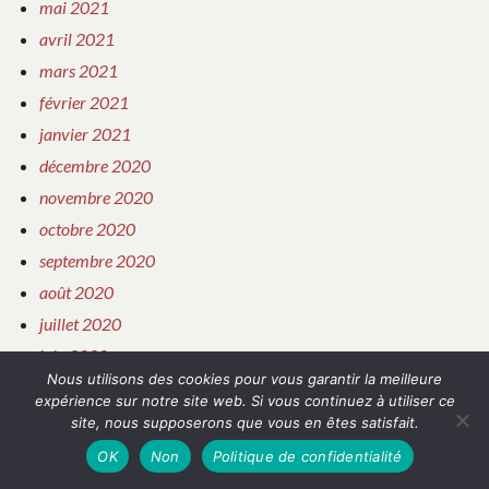
mai 2021
avril 2021
mars 2021
février 2021
janvier 2021
décembre 2020
novembre 2020
octobre 2020
septembre 2020
août 2020
juillet 2020
juin 2020
Nous utilisons des cookies pour vous garantir la meilleure
mai 2020
expérience sur notre site web. Si vous continuez à utiliser ce
avril 2020
site, nous supposerons que vous en êtes satisfait.
mars 2020
OK
Non
Politique de confidentialité
février 2020