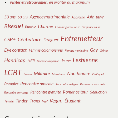
Visites et retrouvailles : en profiter au maximum
Agence matrimoniale
50 ans
Asie
BBW
60 ans
Approche
Bisexuel
Charme
Bumble
Coaching amoureux
Confiance en soi
Entremetteur
Célibataire
CSP+
Draguer
Eye contact
Gay
Femme colombienne
Femme mexicaine
Grindr
Lesbienne
Handicap
HER
Jeune
Homme uniforme
LGBT
Militaire
Non binaire
Lovoo
OkCupid
Musulman
Rencontre amicale
Pompier
Rencontre en soirée
Rencontre en ligne
Romance tour
Rencontre gratuite
Séduction
Rencontre en voyage
Végan
Tinder
Trans
Étudiant
Timide
Veuf