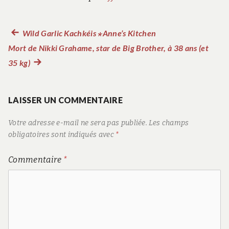
Article
Wild Garlic Kachkéis ⋆Anne’s Kitchen
Navigation
Mort de Nikki Grahame, star de Big Brother, à 38 ans (et
précédent :
de
35 kg)
Article
suivant
l’article
:
LAISSER UN COMMENTAIRE
Votre adresse e-mail ne sera pas publiée.
Les champs
obligatoires sont indiqués avec
*
Commentaire
*