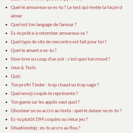
Quel·le amoureux·se es-tu ? Le test qui révèle ta façon d
aimer
Quel est ton langage de l’amour ?
Es-tu prêt·e à retomber amoureux·se ?
Quel type de site de rencontre est fait pour toi ?
Quel·le amant·e es-tu ?
Slow love ou coup d’un soir : c’est quoi ton mood ?
Jeux & Tests
Quiz
Ton profil Tinder : trop chaud ou trop sage ?
Quel emoji coquin te représente ?
Ton game sur les applis vaut quoi ?
Ghosteur·se ou accro au texto : quel·le dateur·se es-tu ?
Es-tu plutôt DM coquins ou vieux jeu ?
Situationship : es-tu accro au flou ?