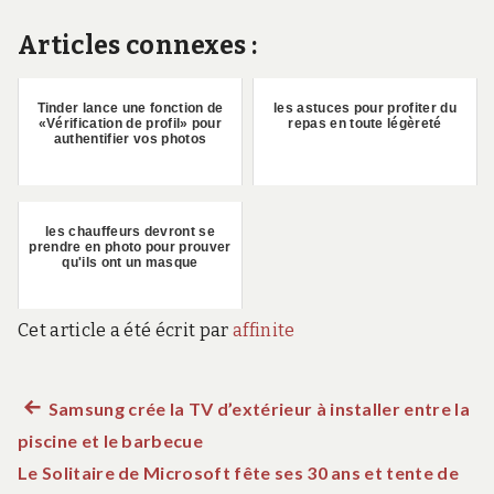
Articles connexes :
Tinder lance une fonction de
les astuces pour profiter du
«Vérification de profil» pour
repas en toute légèreté
authentifier vos photos
les chauffeurs devront se
prendre en photo pour prouver
qu'ils ont un masque
Cet article a été écrit par
affinite
Article
Samsung crée la TV d’extérieur à installer entre la
Navigation
piscine et le barbecue
précédent :
de
Le Solitaire de Microsoft fête ses 30 ans et tente de