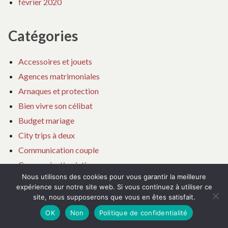
février 2020
Catégories
Accessoires et jouets
Agences matrimoniales
Arnaques et protection
Bien vivre son célibat
Budget mariage
City trips à deux
Communication couple
Communication intime
Nous utilisons des cookies pour vous garantir la meilleure
Compatibilité astrologique
expérience sur notre site web. Si vous continuez à utiliser ce
Confiance en soi
site, nous supposerons que vous en êtes satisfait.
Couple à distance
OK
Non
Politique de confidentialité
Couple et parentalité