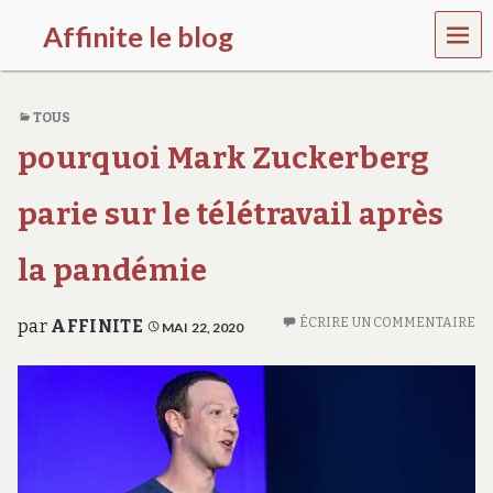
MEN
Affinite le blog
U
e
t
TOUS
p
l
pourquoi Mark Zuckerberg
u
s
s
parie sur le télétravail après
i
…
la pandémie
ÉCRIRE UN COMMENTAIRE
par
AFFINITE
MAI 22, 2020