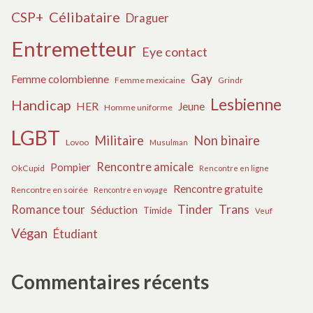
Célibataire
CSP+
Draguer
Entremetteur
Eye contact
Gay
Femme colombienne
Femme mexicaine
Grindr
Lesbienne
Handicap
HER
Jeune
Homme uniforme
LGBT
Militaire
Non binaire
Lovoo
Musulman
Rencontre amicale
Pompier
OkCupid
Rencontre en ligne
Rencontre gratuite
Rencontre en soirée
Rencontre en voyage
Tinder
Trans
Romance tour
Séduction
Timide
Veuf
Végan
Étudiant
Commentaires récents