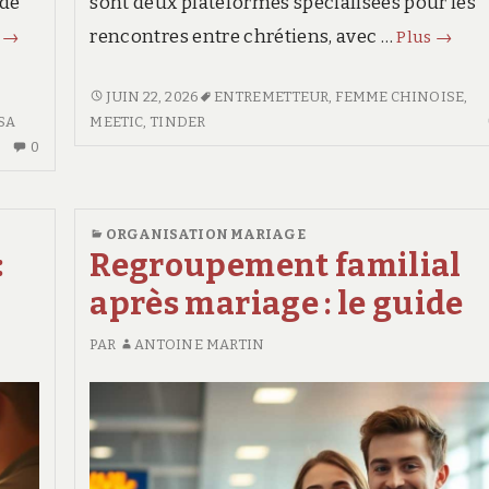
 de
sont deux plateformes spécialisées pour les
Comment
Renco
rencontres entre chrétiens, avec …
s
→
Plus
→
se
entre
pacser
chréti
RENCONTRES
JUIN 22, 2026
ENTREMETTEUR
,
FEMME CHINOISE
,
ENTRE
SA
MEETIC
,
TINDER
:
:
AUCUN
CHRÉTIENS
0
les
sites
COMMENTAIRE
:
démarches
et
SUR
SITES
consei
COMMENT
ET
ORGANISATION MARIAGE
SE
CONSEILS
:
Regroupement familial
PACSER
après mariage : le guide
:
LES
PAR
ANTOINE MARTIN
DÉMARCHES