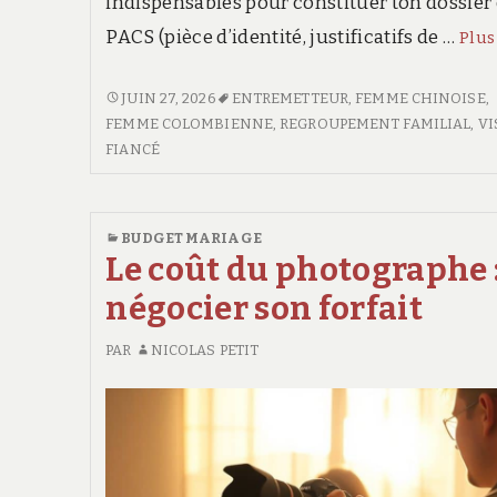
indispensables pour constituer ton dossier
PACS (pièce d’identité, justificatifs de …
Plu
COMMENT
JUIN 27, 2026
ENTREMETTEUR
,
FEMME CHINOISE
,
SE
FEMME COLOMBIENNE
,
REGROUPEMENT FAMILIAL
,
VI
PACSER
FIANCÉ
:
LES
DÉMARCHES
BUDGET MARIAGE
Le coût du photographe 
négocier son forfait
PAR
NICOLAS PETIT