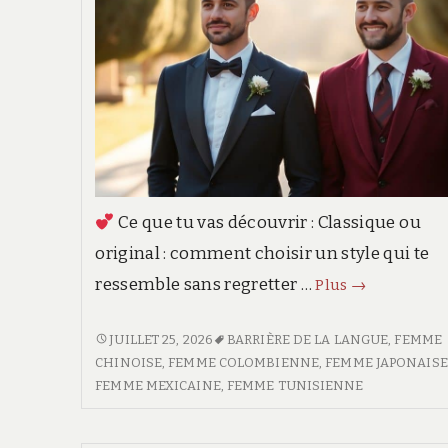
Ce que tu vas découvrir : Classique ou
original : comment choisir un style qui te
Costume
ressemble sans regretter …
Plus
→
du
marié
COSTUME
JUILLET 25, 2026
BARRIÈRE DE LA LANGUE
,
FEMME
DU
CHINOISE
,
FEMME COLOMBIENNE
,
FEMME JAPONAISE
:
MARIÉ
FEMME MEXICAINE
,
FEMME TUNISIENNE
les
:
tendances
LES