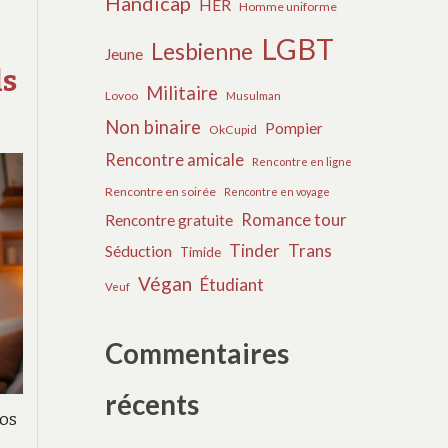
Handicap
HER
UNE
Homme uniforme
VIE
LGBT
Lesbienne
COMMUNE
Jeune
ls
:
Militaire
Lovoo
Musulman
ÉTAPES
CLÉS
Non binaire
Pompier
OkCupid
Rencontre amicale
Rencontre en ligne
Rencontre en soirée
Rencontre en voyage
Romance tour
Rencontre gratuite
Tinder
Trans
Séduction
Timide
Végan
Étudiant
Veuf
Commentaires
récents
oos