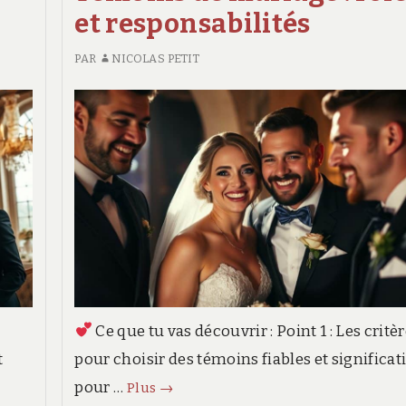
et responsabilités
PHOTOGRAPHE
:
PAR
NICOLAS PETIT
NÉGOCIER
SON
FORFAIT
Ce que tu vas découvrir : Point 1 : Les critè
t
pour choisir des témoins fiables et significati
Témoins
pour …
Plus
→