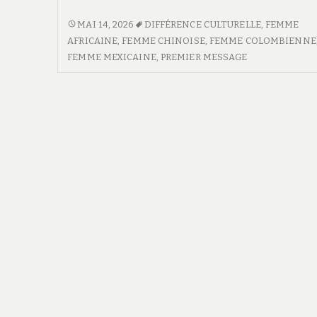
son
lieu
CHOISIR
MAI 14, 2026
DIFFÉRENCE CULTURELLE
,
FEMME
SON
AFRICAINE
,
FEMME CHINOISE
,
FEMME COLOMBIENNE
de
LIEU
FEMME MEXICAINE
,
PREMIER MESSAGE
réception
DE
RÉCEPTION