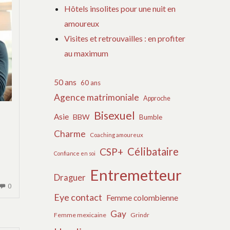
Hôtels insolites pour une nuit en
amoureux
Visites et retrouvailles : en profiter
au maximum
50 ans
60 ans
Agence matrimoniale
Approche
Bisexuel
Asie
BBW
Bumble
Charme
Coaching amoureux
Célibataire
CSP+
Confiance en soi
Entremetteur
Draguer
AUCUN
0
Eye contact
Femme colombienne
COMMENTAIRE
SUR
Gay
Femme mexicaine
Grindr
CONSTRUIRE