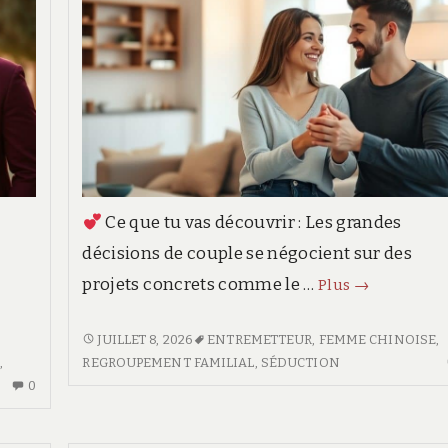
Ce que tu vas découvrir : Les grandes
décisions de couple se négocient sur des
Construire
projets concrets comme le …
Plus
→
une
vie
CONSTRUIRE
JUILLET 8, 2026
ENTREMETTEUR
,
FEMME CHINOISE
,
UNE
,
REGROUPEMENT FAMILIAL
,
SÉDUCTION
commune
AUCUN
VIE
0
:
COMMENTAIRE
COMMUNE
étapes
SUR
: