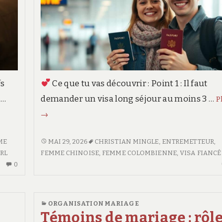
fs
Ce que tu vas découvrir : Point 1 : Il faut
 …
demander un visa long séjour au moins 3 …
P
→
REGROUPEMENT
ME
MAI 29, 2026
CHRISTIAN MINGLE
,
ENTREMETTEUR
,
FAMILIAL
RL
FEMME CHINOISE
,
FEMME COLOMBIENNE
,
VISA FIANCÉ
AUCUN
APRÈS
0
COMMENTAIRE
MARIAGE
SUR
:
LE
LE
ORGANISATION MARIAGE
COÛT
GUIDE
Témoins de mariage : rôl
DU