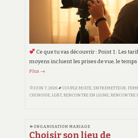
Ce que tu vas découvrir : Point 1 : Les tari
moyens incluent les prises de vue, le temps
Le
Plus
→
coût
du
LE
JUIN 7, 2026
COUPLE MIXTE
,
ENTREMETTEUR
,
FEM
COÛT
CHINOISE
,
LGBT
,
RENCONTRE EN LIGNE
,
RENCONTRE I
photographe
DU
:
PHOTOGRAPHE
négocier
:
son
NÉGOCIER
ORGANISATION MARIAGE
forfait
SON
Choisir son lieu de
FORFAIT