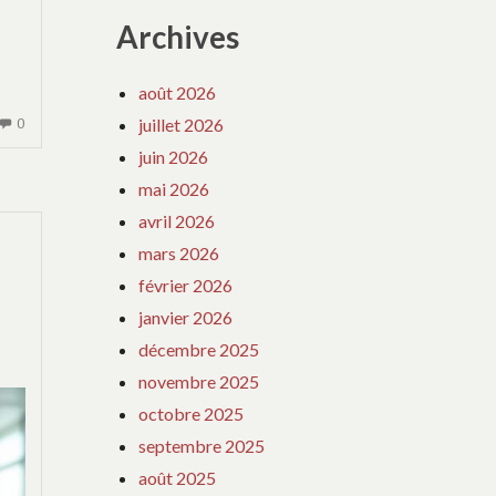
Archives
ntres
août 2026
ens
AUCUN
juillet 2026
0
COMMENTAIRE
juin 2026
SUR
mai 2026
RENCONTRES
ls
avril 2026
ENTRE
CHRÉTIENS
mars 2026
:
février 2026
SITES
janvier 2026
ET
décembre 2025
CONSEILS
novembre 2025
octobre 2025
septembre 2025
août 2025