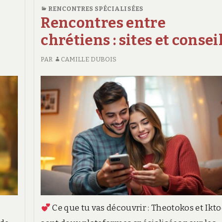
clés
COSTUME
ÉTAPES
RENCONTRES SPÉCIALISÉES
DU
CLÉS
Rencontres entre
MARIÉ
chrétiens : sites et consei
:
LES
PAR
CAMILLE DUBOIS
TENDANCES
Ce que tu vas découvrir : Theotokos et Ikt