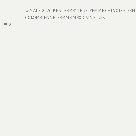
de
mariage
TÉMOINS
MAI 7, 2026
ENTREMETTEUR
,
FEMME CHINOISE
,
FEM
DE
,
COLOMBIENNE
,
FEMME MEXICAINE
,
LGBT
:
AUCUN
MARIAGE
0
rôle
COMMENTAIRE
:
et
SUR
RÔLE
responsabilités
CHOISIR
ET
SON
RESPONSABILITÉS
LIEU
DE
RÉCEPTION