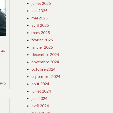
juillet 2025
juin 2025
mai 2025
avril 2025
mars 2025
février 2025
janvier 2025
Regroupement
lus
décembre 2024
familial
novembre 2024
après
octobre 2024
mariage
septembre 2024
:
août 2024
AUCUN
0
le
COMMENTAIRE
juillet 2024
guide
SUR
juin 2024
REGROUPEMENT
avril 2024
FAMILIAL
e
APRÈS
mars 2024