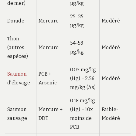
de mer)
µg/kg
25-35
Dorade
Mercure
Modéré
µg/kg
Thon
54-58
(autres
Mercure
Modéré
µg/kg
espèces)
0.03 mg/kg
Saumon
PCB +
(Hg) – 2.56
Modéré
d’élevage
Arsenic
mg/kg (As)
0.18 mg/kg
Saumon
Mercure +
(Hg) – 10x
Faible-
sauvage
DDT
moins de
Modéré
PCB