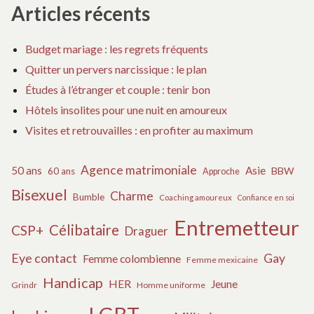
Articles récents
Budget mariage : les regrets fréquents
Quitter un pervers narcissique : le plan
Études à l’étranger et couple : tenir bon
Hôtels insolites pour une nuit en amoureux
Visites et retrouvailles : en profiter au maximum
Agence matrimoniale
50 ans
Asie
BBW
60 ans
Approche
Bisexuel
Charme
Bumble
Coaching amoureux
Confiance en soi
Entremetteur
Célibataire
CSP+
Draguer
Eye contact
Gay
Femme colombienne
Femme mexicaine
Handicap
HER
Jeune
Grindr
Homme uniforme