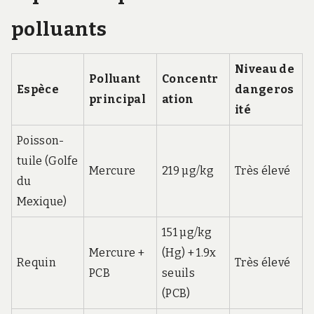
polluants
Niveau de
Polluant
Concentr
Espèce
dangeros
principal
ation
ité
Poisson-
tuile (Golfe
Mercure
219 µg/kg
Très élevé
du
Mexique)
151 µg/kg
Mercure +
(Hg) + 1.9x
Requin
Très élevé
PCB
seuils
(PCB)