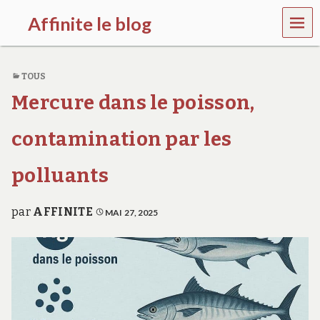
MEN
Affinite le blog
U
e
t
TOUS
p
l
Mercure dans le poisson,
u
s
s
contamination par les
i
…
polluants
par
AFFINITE
MAI 27, 2025