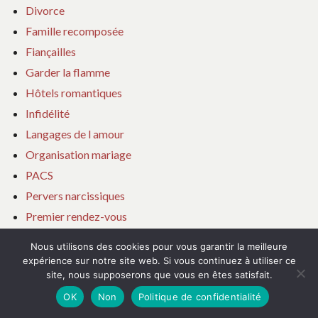
Divorce
Famille recomposée
Fiançailles
Garder la flamme
Hôtels romantiques
Infidélité
Langages de l amour
Organisation mariage
PACS
Pervers narcissiques
Premier rendez-vous
Reconquête
Nous utilisons des cookies pour vous garantir la meilleure
Relations toxiques
expérience sur notre site web. Si vous continuez à utiliser ce
site, nous supposerons que vous en êtes satisfait.
Rencontres en ligne
OK
Non
Politique de confidentialité
Rencontres internationales