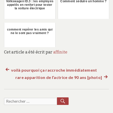
Volkswagen ID.3 : les employés
Comment séduire un homme ?
appelés en renfort pour tester
la voiture électrique
comment repérer les amis qui
ne le sont pas vraiment ?
Cet article a été écrit par
affinite
Article
voilà pourquoi ça raccroche immédiatement
Navigation
précédent :
rare apparition de l’actrice de 90 ans [photo]
Artic
de
suiva
:
l’article
RECHERCHER
Recherche
pour :