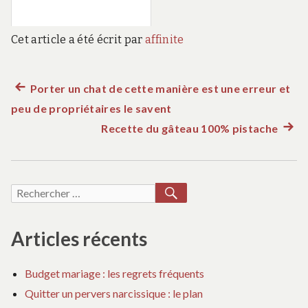
Cet article a été écrit par
affinite
Article
Porter un chat de cette manière est une erreur et
Navigation
peu de propriétaires le savent
précédent :
de
Recette du gâteau 100% pistache
Artic
suiva
l’article
:
RECHERCHER
Recherche
pour :
Articles récents
Budget mariage : les regrets fréquents
Quitter un pervers narcissique : le plan