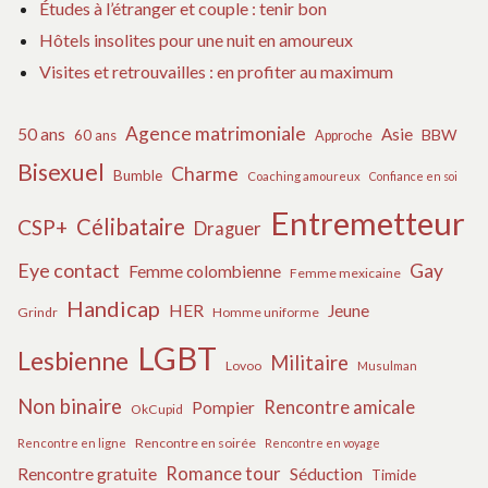
Études à l’étranger et couple : tenir bon
Hôtels insolites pour une nuit en amoureux
Visites et retrouvailles : en profiter au maximum
Agence matrimoniale
50 ans
Asie
BBW
60 ans
Approche
Bisexuel
Charme
Bumble
Coaching amoureux
Confiance en soi
Entremetteur
Célibataire
CSP+
Draguer
Eye contact
Gay
Femme colombienne
Femme mexicaine
Handicap
HER
Jeune
Grindr
Homme uniforme
LGBT
Lesbienne
Militaire
Lovoo
Musulman
Non binaire
Rencontre amicale
Pompier
OkCupid
Rencontre en soirée
Rencontre en ligne
Rencontre en voyage
Romance tour
Rencontre gratuite
Séduction
Timide