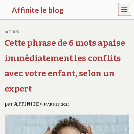
MEN
Affinite le blog
U
e
t
TOUS
p
l
Cette phrase de 6 mots apaise
u
s
s
immédiatement les conflits
i
…
avec votre enfant, selon un
expert
par
AFFINITE
MARS 23, 2025