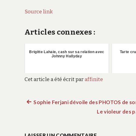
Source link
Articles connexes :
Brigitte Lahaie, cash sur sa relation avec
Tarte cr
Johnny Hallyday
Cet article a été écrit par
affinite
Article
Sophie Ferjani dévoile des PHOTOS de so
Navigation
précédent :
Le violeur des p
de
LAISSER UN COMMENTAIRE