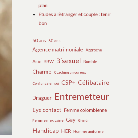
plan
Études à l’étranger et couple : tenir
bon
50 ans
60 ans
Agence matrimoniale
Approche
Bisexuel
Asie
BBW
Bumble
Charme
Coaching amoureux
Célibataire
CSP+
Confiance en soi
Entremetteur
Draguer
Eye contact
Femme colombienne
Gay
Femme mexicaine
Grindr
Handicap
HER
Homme uniforme