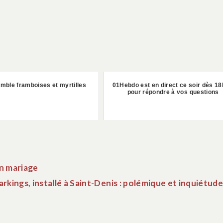
umble framboises et myrtilles
01Hebdo est en direct ce soir dès 1
pour répondre à vos questions
n mariage
arkings, installé à Saint-Denis : polémique et inquiétud