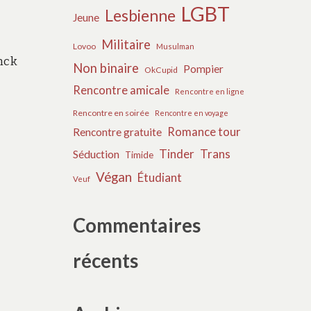
LGBT
Lesbienne
Jeune
Militaire
Lovoo
Musulman
anck
Non binaire
Pompier
OkCupid
Rencontre amicale
Rencontre en ligne
Rencontre en soirée
Rencontre en voyage
Romance tour
Rencontre gratuite
Tinder
Trans
Séduction
Timide
Végan
Étudiant
Veuf
Commentaires
récents